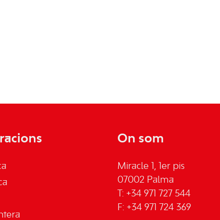
racions
On som
ca
Miracle 1, 1er pis
07002 Palma
ca
T: +34 971 727 544
F: +34 971 724 369
ntera