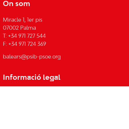
On som
Miracle 1, 1er pis
07002 Palma
T: +34 971 727 544
F: +34 971 724 369
balears@psib-psoe.org
Informació legal
Avis legal
Cookies
Política de privacitat