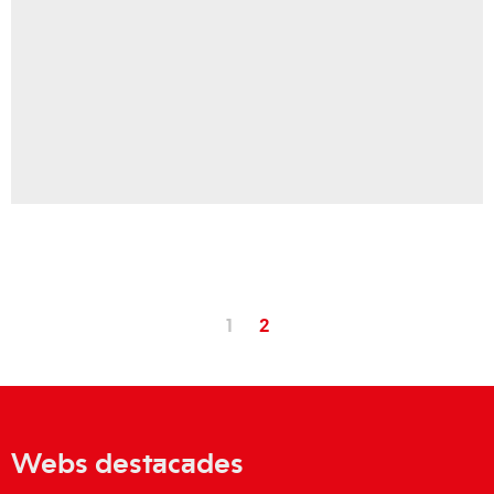
1
2
Webs destacades