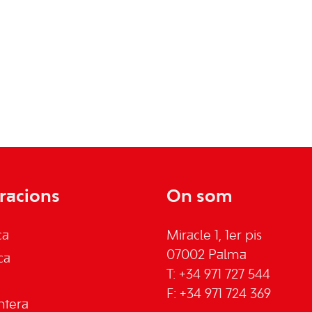
racions
On som
ca
Miracle 1, 1er pis
07002 Palma
ca
T: +34 971 727 544
F: +34 971 724 369
ntera