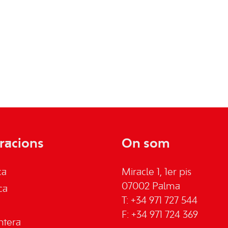
racions
On som
ca
Miracle 1, 1er pis
07002 Palma
ca
T: +34 971 727 544
F: +34 971 724 369
ntera