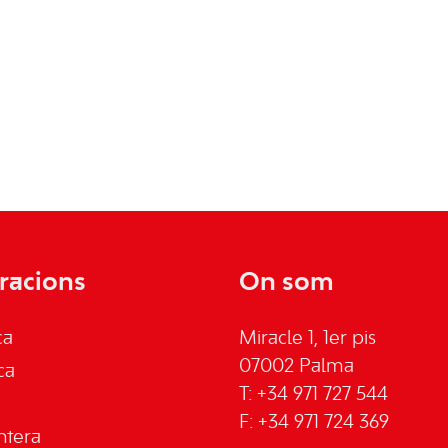
racions
On som
ca
Miracle 1, 1er pis
07002 Palma
ca
T: +34 971 727 544
F: +34 971 724 369
ntera