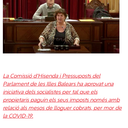
La Comissió d’Hisenda i Pressuposts del
Parlament de les Illes Balears ha aprovat una
iniciativa dels socialistes per tal que els
propietaris paguin els seus imposts només amb
relació als mesos de lloguer cobrats, per mor de
la COVID-19.