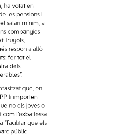
a, ha votat en
 de les pensions i
el salari mínim, a
ans companyies
t Truyols,
és respon a allò
: fer tot el
tra dels
erables”.
fasitzat que, en
l PP li importen
ue no els joves o
at com l’exbatlessa
 “facilitar que els
parc públic