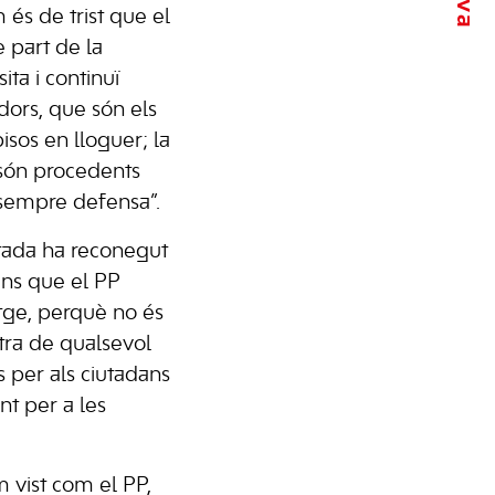
 és de trist que el
 part de la
ta i continuï
dors, que són els
isos en lloguer; la
 són procedents
 sempre defensa”.
utada ha reconegut
ns que el PP
atge, perquè no és
tra de qualsevol
s per als ciutadans
nt per a les
 vist com el PP,