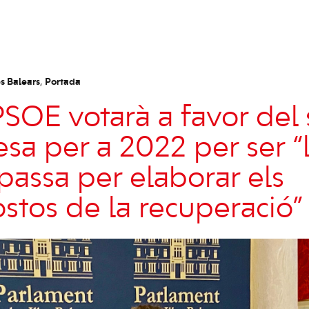
s Balears
,
Portada
PSOE votarà a favor del 
sa per a 2022 per ser “
passa per elaborar els
stos de la recuperació”