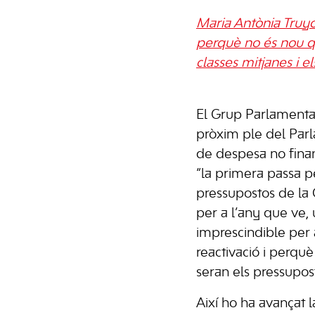
Maria Antònia Truyo
perquè no és nou qu
classes mitjanes i e
El Grup Parlamentari
pròxim ple del Parl
de despesa no fina
“la primera passa pe
pressupostos de l
per a l’any que ve,
imprescindible per 
reactivació i perquè
seran els pressupos
Així ho ha avançat l