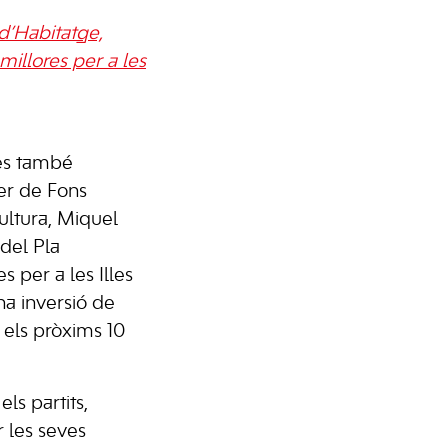
 d’Habitatge,
illores per a les
res també
er de Fons
Cultura, Miquel
del Pla
s per a les Illes
na inversió de
 els pròxims 10
ls partits,
r les seves