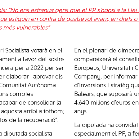
ls: “No ens estranya gens que el PP s’oposi a la Llei
e estiguin en contra de qualsevol avanç en drets o m
ls més vulnerables”
 Socialista votarà en el
En el plenari de dimec
ament a favor del sostre
compareixerà el consell
ncera per a 2022 per ser
Europeus, Universitat i 
r elaborar i aprovar els
Company, per informar 
a Comunitat Autònoma
d’Inversions Estratègique
 uns comptes
Balears, que suposarà u
acabar de consolidar la
4.640 milions d’euros en
 aquesta arribi a tothom;
anys.
tos de la recuperació”.
La diputada ha convidat e
a diputada socialista
especialment el PP, a fe