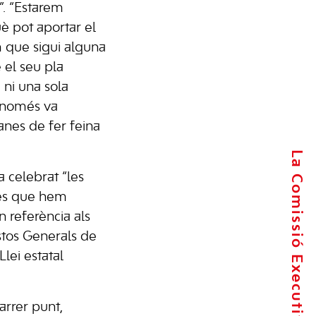
”. “Estarem
è pot aportar el
m que sigui alguna
 el seu pla
a ni una sola
e només va
anes de fer feina
La Comissió Executiva
a celebrat “les
ies que hem
n referència als
stos Generals de
Llei estatal
arrer punt,