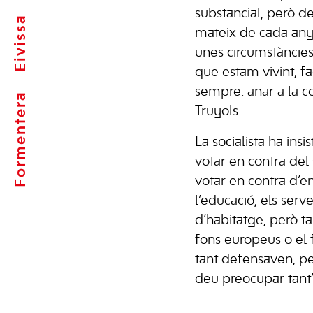
substancial, però d
Eivissa
mateix de cada any 
unes circumstàncies
que estam vivint, f
sempre: anar a la con
Formentera
Truyols.
La socialista ha insi
votar en contra del
votar en contra d’enf
l’educació, els serve
d’habitatge, però t
fons europeus o el f
tant defensaven, pe
deu preocupar tant”