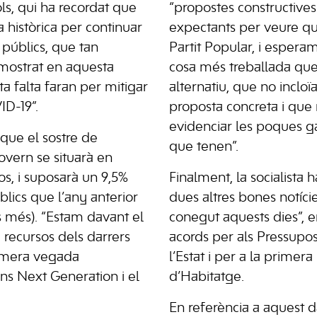
ls, qui ha recordat que
“propostes constructives
a històrica per continuar
expectants per veure qu
s públics, que tan
Partit Popular, i espera
emostrat en aquesta
cosa més treballada que
a falta faran per mitigar
alternatiu, que no incloï
ID-19”.
proposta concreta i qu
evidenciar les poques g
 que el sostre de
que tenen”.
overn se situarà en
ros, i suposarà un 9,5%
Finalment, la socialista h
lics que l’any anterior
dues altres bones notíc
s més). “Estam davant el
conegut aquests dies”, e
recursos dels darrers
acords per als Pressupo
rimera vegada
l’Estat i per a la primera 
ns Next Generation i el
d’Habitatge.
En referència a aquest d