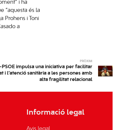
oment” i ha
ue “aquesta és la
a Prohens i Toni
Casado a
PRÒXIM
-PSOE impulsa una iniciativa per facilitar
tat i l’atenció sanitària a les persones amb
alta fragilitat relacional
Informació legal
Avis legal