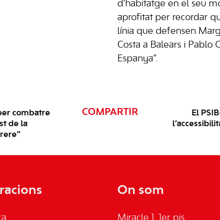
d’habitatge en el seu m
aprofitat per recordar q
línia que defensen Marg
Costa a Balears i Pablo 
Espanya”.
COMPARTIR
per combatre
El PSIB
st de la
l’accessibili
nrere”
racions
On som
ca
Miracle 1, 1er pis