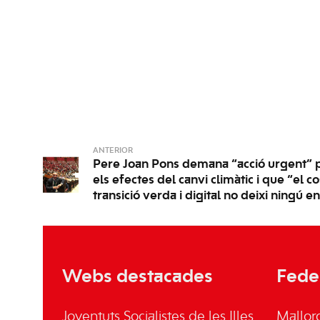
ANTERIOR
Pere Joan Pons demana “acció urgent” 
els efectes del canvi climàtic i que “el co
transició verda i digital no deixi ningú e
Webs destacades
Fede
Joventuts Socialistes de les Illes
Mallor