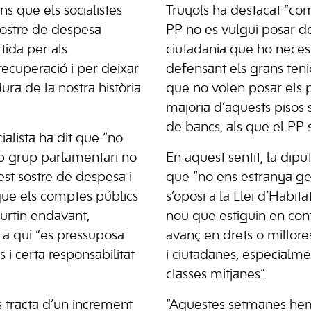
s que els socialistes
Truyols ha destacat “com
sostre de despesa
PP no es vulgui posar de
rtida per als
ciutadania que ho necessi
recuperació i per deixar
defensant els grans teni
dura de la nostra història
que no volen posar els p
majoria d’aquests pisos
de bancs, als que el PP
ialista ha dit que “no
ap grup parlamentari no
En aquest sentit, la dip
st sostre de despesa i
que “no ens estranya ge
que els comptes públics
s’oposi a la Llei d’Habit
surtin endavant,
nou que estiguin en con
 a qui “es pressuposa
avanç en drets o millore
s i certa responsabilitat
i ciutadanes, especialme
classes mitjanes”.
 tracta d’un increment
“Aquestes setmanes hem