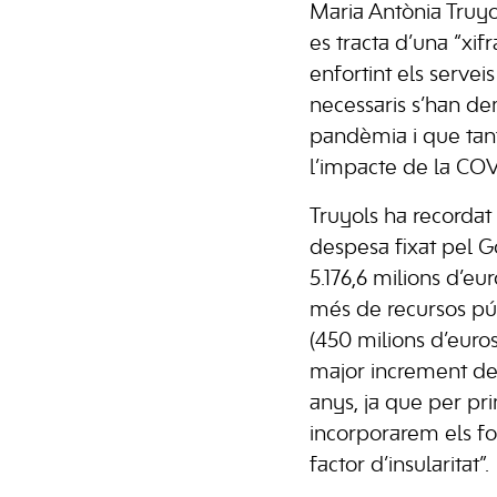
Maria Antònia Truyo
es tracta d’una “xifr
enfortint els servei
necessaris s’han d
pandèmia i que tant
l’impacte de la COV
Truyols ha recordat
despesa fixat pel G
5.176,6 milions d’eu
més de recursos púb
(450 milions d’euro
major increment de 
anys, ja que per p
incorporarem els fo
factor d’insularitat”.