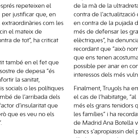
esprés repeteixen el
de la mà de la ultradret
per justificar que, en
contra de l’actualització
 extraordinàries com les
en contra de la pujada d
acin el mateix de
més de defensar les gr
tra de tot”, ha criticat
elèctriques”, ha denuncia
recordant que “això nom
que ens tenen acostumats
stit també en el fet que
possible per anar en con
 sostre de depesa “és
interessos dels més vuln
ortir la sanitat,
is socials o les polítiques
Finalment, Truyols ha em
ambé de l’arribada dels
el cas de l’habitatge, “a
actor d’insularitat que
més els grans tenidors q
rò que es veu no els
les famílies” i ha record
.
de Madrid Ana Botella va
bancs s’apropiassin del 