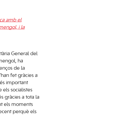
ica amb el
mengol, i la
etària General del
mengol, ha
venços de la
han fet gràcies a
 és important
 els socialistes
 gràcies a tota la
ant els moments
recent perquè els