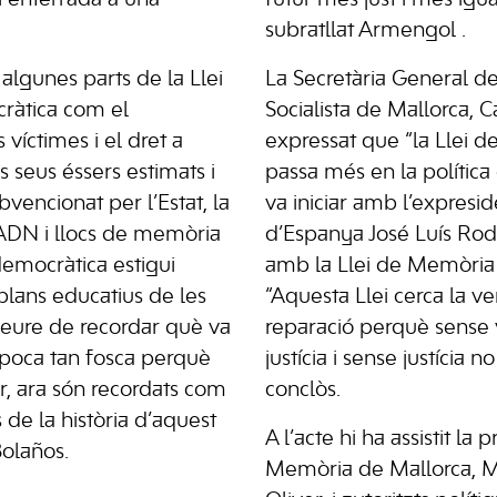
subratllat Armengol .
algunes parts de la Llei
La Secretària General de
àtica com el
Socialista de Mallorca, C
víctimes i el dret a
expressat que “la Llei 
ls seus éssers estimats i
passa més en la política 
bvencionat per l’Estat, la
va iniciar amb l’expresi
’ADN i llocs de memòria
d’Espanya José Luís Rod
emocràtica estigui
amb la Llei de Memòria H
plans educatius de les
“Aquesta Llei cerca la verit
deure de recordar què va
reparació perquè sense v
època tan fosca perquè
justícia i sense justícia n
, ara són recordats com
conclòs.
de la història d’aquest
A l’acte hi ha assistit la
Bolaños.
Memòria de Mallorca, M