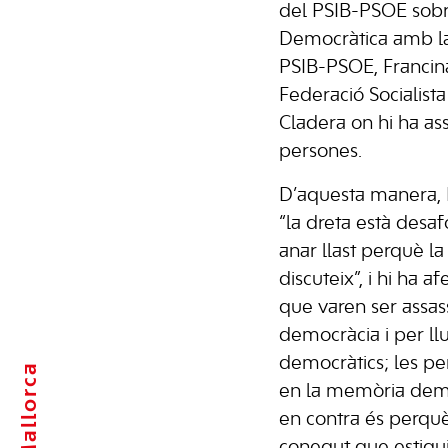
del PSIB-PSOE sobr
Democràtica amb la
PSIB-PSOE, Francina
Federació Socialista
Cladera on hi ha ass
persones.
D’aquesta manera, 
“la dreta està desaf
anar llast perquè l
discuteix”, i hi ha a
que varen ser assas
democràcia i per llu
democràtics; les p
Mallorca
en la memòria demo
en contra és perquè
conegut que estigu