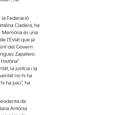
 la Federació
atalina Cladera, ha
de Memòria és una
de l’Estat que ja
dent del Govern
ríguez Zapatero
istòria”.
at, la justícia i la
eritat no hi ha
o hi ha pau”, ha
 presidenta de
aria Antònia