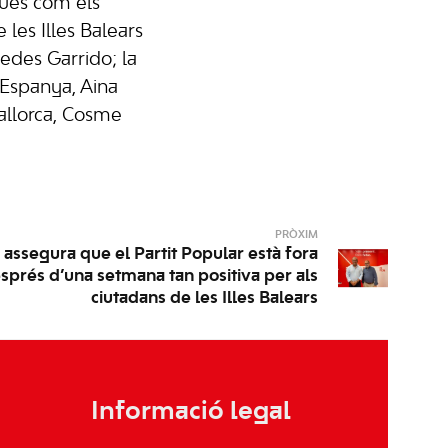
iques com els
 les Illes Balears
des Garrido; la
Espanya, Aina
allorca, Cosme
PRÒXIM
assegura que el Partit Popular està fora
esprés d’una setmana tan positiva per als
ciutadans de les Illes Balears
Informació legal