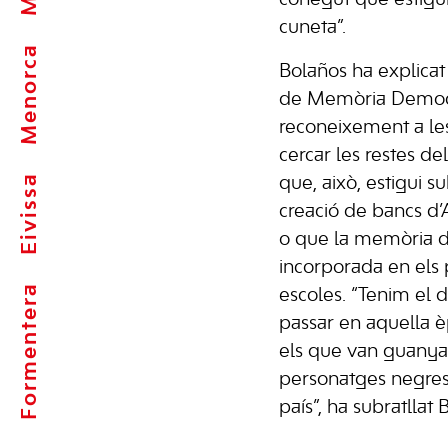
cuneta”.
Menorca
Bolaños ha explicat 
de Memòria Democr
reconeixement a les 
cercar les restes de
Eivissa
que, això, estigui su
creació de bancs d
o que la memòria d
incorporada en els 
Formentera
escoles. “Tenim el 
passar en aquella 
els que van guanyar
personatges negres 
país”, ha subratllat 