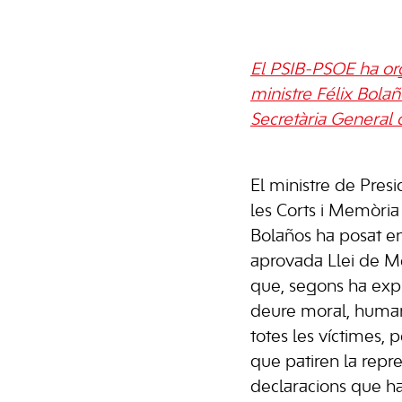
El PSIB-PSOE ha or
ministre Félix Bola
Secretària General 
El ministre de Pres
les Corts i Memòria
Bolaños ha posat en
aprovada Llei de M
que, segons ha expr
deure moral, humani
totes les víctimes, 
que patiren la repre
declaracions que ha