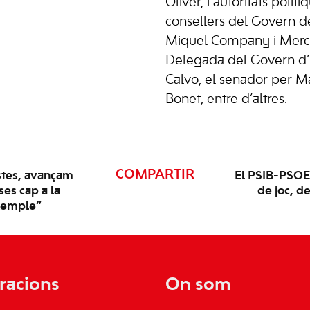
Oliver, i autoritats polít
consellers del Govern de
Miquel Company i Merce
Delegada del Govern d’
Calvo, el senador per M
Bonet, entre d’altres.
COMPARTIR
stes, avançam
El PSIB-PSOE 
ses cap a la
de joc, d
exemple”
racions
On som