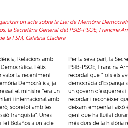
ganitzat un acte sobre la Llei de Memòria Democràt
ños, la Secretària General del PSIB-PSOE, Francina Ar
de la FSM, Catalina Cladera
idència, Relacions amb
Per la seva part, la Secr
 Democràtica, Félix
PSIB-PSOE, Francina Ar
 valor la recentment
recordat que “tots els a
emòria Democràtica, ja
democràcia d’Espanya s’
essat el ministre “era un
un govern d’esquerres i
tari i internacional amb
recordar i reconèixer que
però, sobretot amb les
deixam empenta i això és
ssió franquista”. Unes
gent que ha lluitat dur
 fet Bolaños a un acte
més durs de la història 