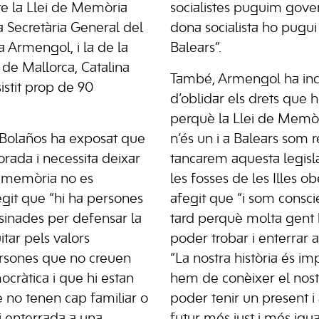
e la Llei de Memòria
socialistes puguim gove
 Secretària General del
dona socialista ho pugui f
 Armengol, i la de la
Balears”.
 de Mallorca, Catalina
També, Armengol ha inc
istit prop de 90
d’oblidar els drets que
perquè la Llei de Memò
Bolaños ha exposat que
n’és un i a Balears som 
orada i necessita deixar
tancarem aquesta legisl
a memòria no es
les fosses de les Illes obe
fegit que “hi ha persones
afegit que “i som consc
sinades per defensar la
tard perquè molta gent
itar pels valors
poder trobar i enterrar al
ersones que no creuen
“La nostra història és i
cràtica i que hi estan
hem de conèixer el nost
 no tenen cap familiar o
poder tenir un present i
i enterrada a una
futur més just i més igual