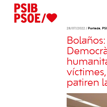
28/07/2022 /
Portada
,
PS
Bolaños:
Democràt
humanitar
víctimes
patiren l