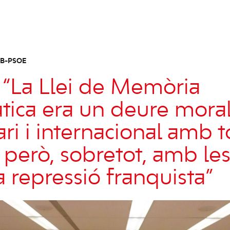
IB-PSOE
 “La Llei de Memòria
ica era un deure moral
i i internacional amb t
, però, sobretot, amb le
a repressió franquista”