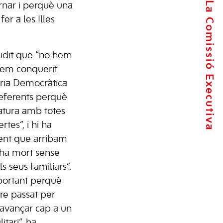
La Comissió Executiva
rnar i perquè una
er a les Illes
idit que “no hem
 hem conquerit
ria Democràtica
referents perquè
atura amb totes
rtes”, i hi ha
ient que arribam
 ha mort sense
s seus familiars”.
mportant perquè
re passat per
 avançar cap a un
itari”, ha