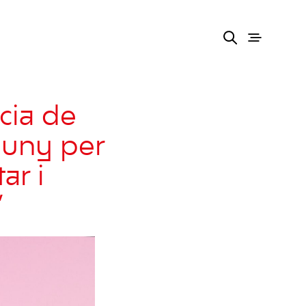
cia de
juny per
ar i
”