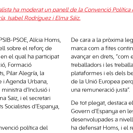
alista ha moderat un panell de la Convenció Polític
ría, Isabel Rodríguez i Elma Sáiz.
 PSIB-PSOE, Alícia Homs,
De cara a la pròxima leg
l sobre el reforç de
marca com a fites contin
 en el qual ha participat
avançar en drets, “com e
ció, Formació
treballadors i les trebal
s, Pilar Alegría, la
plataformes i els dels be
ge i Agenda Urbana,
de la Unió Europea perq
ministra d’Inclusió i
una remuneració justa”.
a Saiz, i el secretari
De tot plegat, destaca e
s Socialistes d’Espanya,
Govern d’Espanya en les
desenvolupades a nivell
nvenció política del
ha defensat Homs, i el r