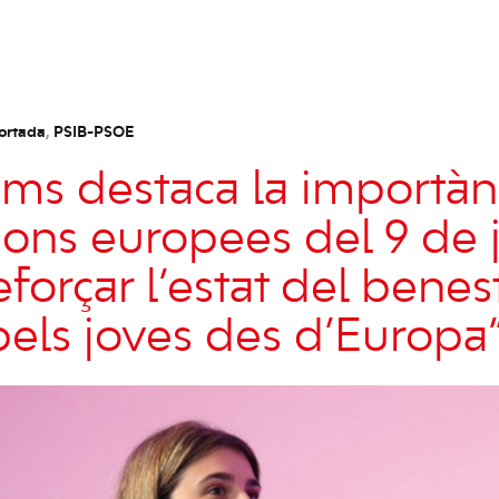
ortada
,
PSIB-PSOE
oms destaca la importàn
cions europees del 9 de 
forçar l’estat del benest
pels joves des d’Europa