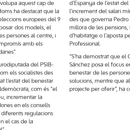
volupa aquest cap de
d’Espanya de l’estat de
Homs ha destacat que la
l’increment del salari 
eleccions europees del 9
des que governa Pedro 
posar dos models, el
millora de les pensions, 
es persones al centre, i
d’habitatge o l’aposta p
ompromís amb els
Professional.
danes”.
“S’ha demostrat que el
eurodiputada del PSIB-
Sánchez posa el focus en 
m els socialistes des
benestar de les persone
t l’estat del benestar
solucions, mentre que a
aldemòcrata, com és “el
projecte per oferir”, ha
u, incrementar la
dones en els consells
s diferents regulacions
n el cas de la