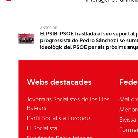
intel·ligència artificia
ANTERIOR
El PSIB-PSOE trasllada el seu suport al 
progressista de Pedro Sánchez i se sum
ideològic del PSOE per als pròxims any
Webs destacades
Fede
Joventuts Socialistes de les Illes
Mallor
Balears
Menor
Partit Socialista Europeu
Eivissa
El Socialista
Forme