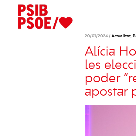
20/01/2024 /
Actualitat
,
P
Alícia H
les elec
poder “re
apostar 