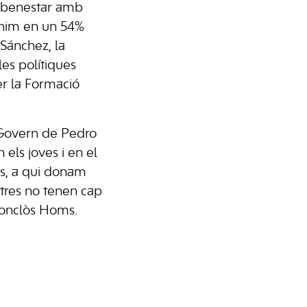
l benestar amb
mínim en un 54%
Sánchez, la
les polítiques
er la Formació
 Govern de Pedro
els joves i en el
s, a qui donam
ltres no tenen cap
 conclòs Homs.