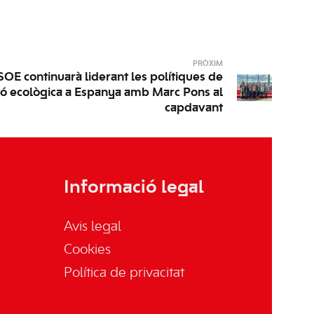
PRÒXIM
SOE continuarà liderant les polítiques de
ció ecològica a Espanya amb Marc Pons al
capdavant
Informació legal
Avis legal
Cookies
Política de privacitat