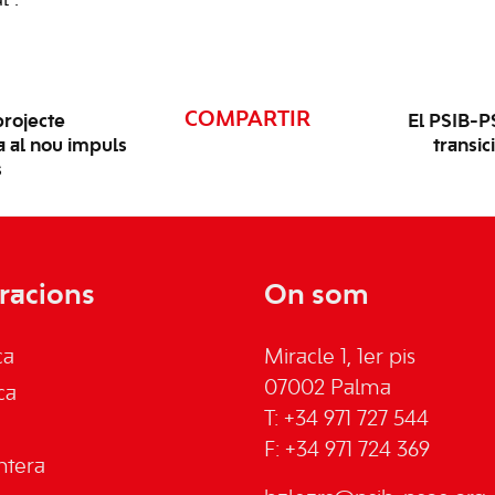
l”.
COMPARTIR
projecte
El PSIB-P
a al nou impuls
transi
s
racions
On som
ca
Miracle 1, 1er pis
07002 Palma
ca
T: +34 971 727 544
F: +34 971 724 369
ntera