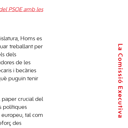
a del PSOE amb les
islatura, Homs es
La Comissió Executiva
uar treballant per
ls dels
ladores de les
caris i becàries
uè puguin tenir
l paper crucial del
 polítiques
 europeu, tal com
eforç des