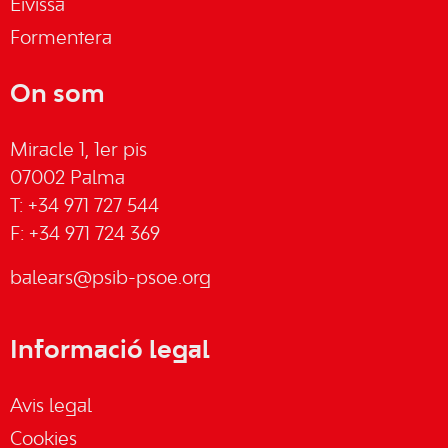
Eivissa
Formentera
On som
Miracle 1, 1er pis
07002 Palma
T: +34 971 727 544
F: +34 971 724 369
balears@psib-psoe.org
Informació legal
Avis legal
Cookies