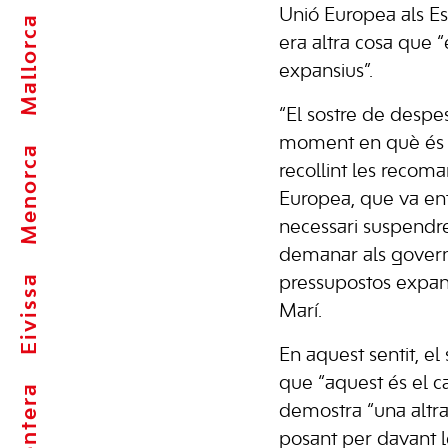
Unió Europea als E
Mallorca
era altra cosa que 
expansius”.
“El sostre de desp
moment en què és n
Menorca
recollint les recom
Europea, que va en
necessari suspendre 
demanar als govern
Eivissa
pressupostos expans
Marí.
En aquest sentit, el
que “aquest és el c
demostra “una altra
posant per davant l