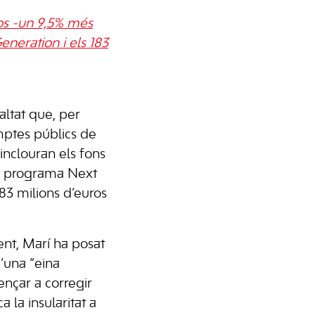
ros -un 9,5% més
eneration i els 183
saltat que, per
mptes públics de
nclouran els fons
l programa Next
83 milions d’euros
ent, Marí ha posat
d’una “eina
nçar a corregir
a la insularitat a