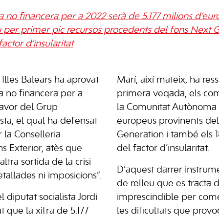
a no financera per a 2022 serà de 5.177 milions d’eu
ou per primer pic recursos procedents del fons Next G
actor d’insularitat
Illes Balears ha aprovat
Marí, així mateix, ha res
a no financera per a
primera vegada, els co
favor del Grup
la Comunitat Autònoma i
sta, el qual ha defensat
europeus provinents de
 la Conselleria
Generation i també els 1
s Exterior, atès que
del factor d’insularitat.
ltra sortida de la crisi
D’aquest darrer instrum
etallades ni imposicions”.
de relleu que es tracta 
 diputat socialista Jordi
imprescindible per come
t que la xifra de 5.177
les dificultats que provoc