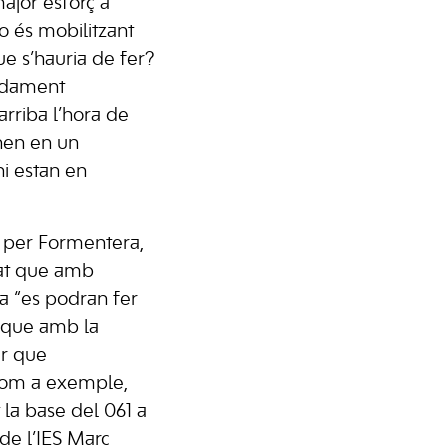
ajor esforç a
o és mobilitzant
e s’hauria de fer?
ndament
arriba l’hora de
nen en un
hi estan en
t per Formentera,
cat que amb
a “es podran fer
s que amb la
r que
 com a exemple,
t la base del 061 a
de l’IES Marc