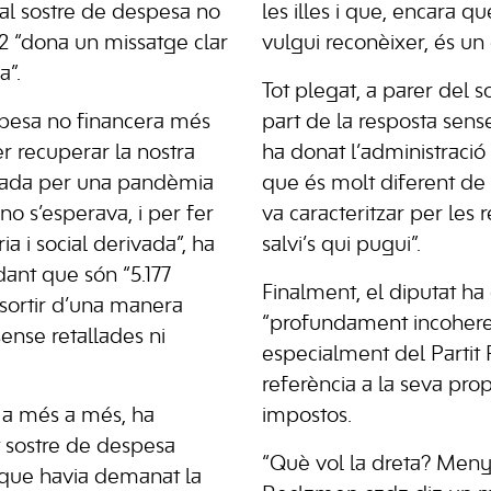
 al sostre de despesa no
les illes i que, encara q
2 “dona un missatge clar
vulgui reconèixer, és un è
a”.
Tot plegat, a parer del s
spesa no financera més
part de la resposta sen
per recuperar la nostra
ha donat l’administració 
ada per una pandèmia
que és molt diferent de l
o s’esperava, i per fer
va caracteritzar per les r
ària i social derivada”, ha
salvi’s qui pugui”.
dant que són “5.177
Finalment, el diputat ha c
 sortir d’una manera
“profundament incoheren
 sense retallades ni
especialment del Partit 
referència a la seva prop
a, a més a més, ha
impostos.
 sostre de despesa
“Què vol la dreta? Menys
que havia demanat la