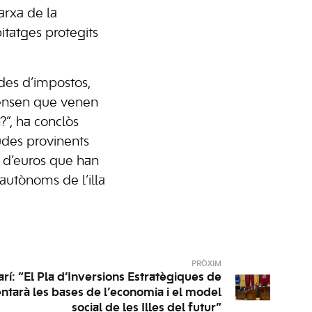
arxa de la
tatges protegits
des d’impostos,
ensen que venen
”, ha conclòs
judes provinents
s d’euros que han
 autònoms de l’illa
PRÒXIM
arí: “El Pla d’Inversions Estratègiques de
ntarà les bases de l’economia i el model
social de les Illes del futur”