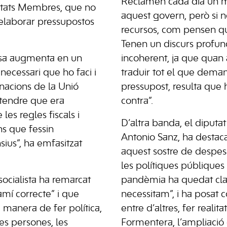
Reclamen cada dia un m
stats Membres, que no
aquest govern, però si n
“elaborar pressupostos
recursos, com pensen qu
Tenen un discurs profu
esa augmenta en un
incoherent, ja que quan 
ecessari que ho faci i
traduir tot el que dema
anacions de la Unió
pressupost, resulta que 
tendre que era
contra”.
les regles fiscals i
D’altra banda, el diputa
s que fessin
Antonio Sanz, ha desta
ius”, ha emfasitzat
aquest sostre de despes
les polítiques públique
 socialista ha remarcat
pandèmia ha quedat cla
amí correcte” i que
necessitam”, i ha posat
 manera de fer política,
entre d’altres, fer realita
es persones, les
Formentera, l’ampliació 