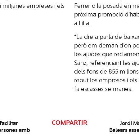
 i mitjanes empreses i els
Ferrer o la posada en m
pròxima promoció d’habi
a l’illa.
“La dreta parla de baixa
però em deman d’on p
les ajudes que reclamen?
Sanz, referenciant les a
dels fons de 855 milion
rebut les empreses i els
fa escasses setmanes.
COMPARTIR
acilitar
Jordi M
s persones amb
Balears asse