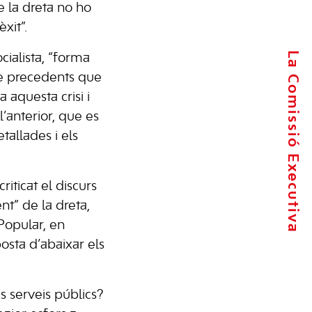
ue la dreta no ho
xit”.
La Comissió Executiva
ocialista, “forma
se precedents que
a aquesta crisi i
’anterior, que es
etallades i els
riticat el discurs
t” de la dreta,
Popular, en
osta d’abaixar els
 serveis públics?