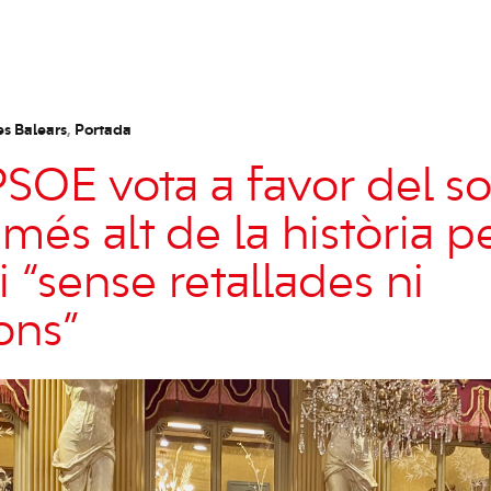
es Balears
,
Portada
PSOE vota a favor del so
és alt de la història pe
si “sense retallades ni
ons”