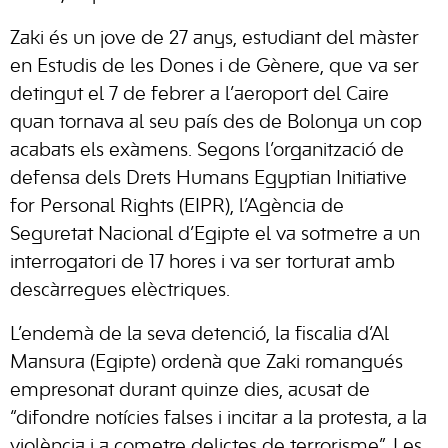
Zaki és un jove de 27 anys, estudiant del màster
en Estudis de les Dones i de Gènere, que va ser
detingut el 7 de febrer a l’aeroport del Caire
quan tornava al seu país des de Bolonya un cop
acabats els exàmens. Segons l’organització de
defensa dels Drets Humans Egyptian Initiative
for Personal Rights (EIPR), l’Agència de
Seguretat Nacional d’Egipte el va sotmetre a un
interrogatori de 17 hores i va ser torturat amb
descàrregues elèctriques.
L’endemà de la seva detenció, la fiscalia d’Al
Mansura (Egipte) ordenà que Zaki romangués
empresonat durant quinze dies, acusat de
“difondre notícies falses i incitar a la protesta, a la
violència i a cometre delictes de terrorisme”. Les