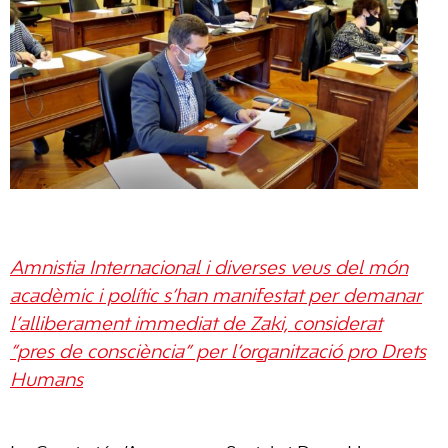
Amnistia Internacional i diverses veus del món
acadèmic i polític s’han manifestat per demanar
l’alliberament immediat de Zaki, considerat
“pres de consciència” per l’organització pro Drets
Humans