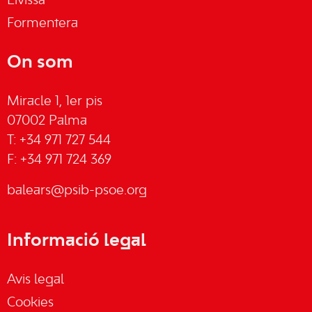
Eivissa
Formentera
On som
Miracle 1, 1er pis
07002 Palma
T: +34 971 727 544
F: +34 971 724 369
balears@psib-psoe.org
Informació legal
Avis legal
Cookies