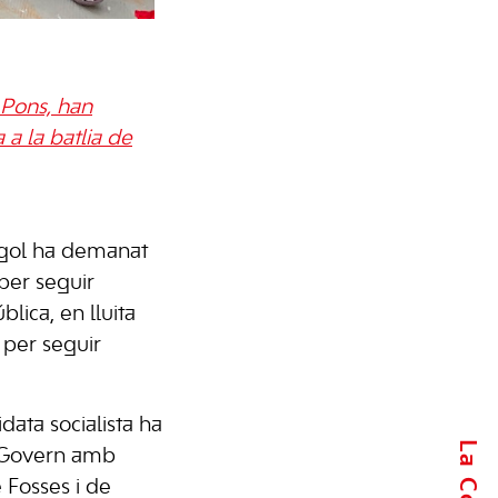
 Pons, han
a la batlia de
gol ha demanat
 per seguir
lica, en lluita
i per seguir
idata socialista ha
l Govern amb
 Fosses i de