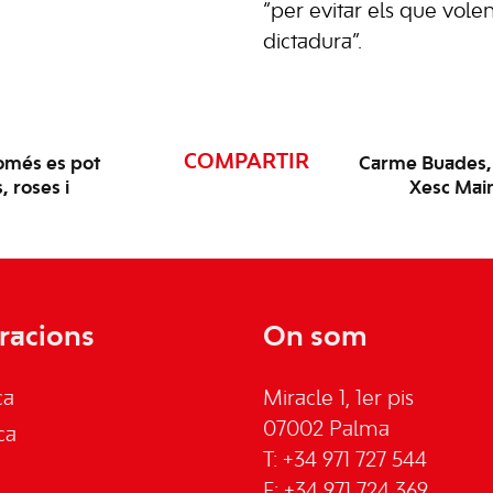
“per evitar els que volen
dictadura”.
COMPARTIR
omés es pot
Carme Buades, l
, roses i
Xesc Main
racions
On som
ca
Miracle 1, 1er pis
07002 Palma
ca
T: +34 971 727 544
F: +34 971 724 369