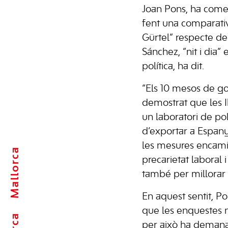
Joan Pons, ha comen
fent una comparativ
Gürtel” respecte d
Sánchez, “nit i dia”
política, ha dit.
“Els 10 mesos de g
demostrat que les I
un laboratori de po
d’exportar a Espan
les mesures encamin
Mallorca
precarietat laboral i 
també per millorar le
En aquest sentit, Pon
que les enquestes 
per això ha demanat