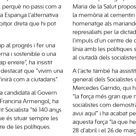
a, perquè no passi com a
Maria de la Salut propos
a Espanya l’alternativa
la memòria al cementiri
itjor dreta que hi pot
homenatge als mariand
represaliats per la dict
l’impuls d’un centre de d
p al progrés i fer una
línia amb les polítiques s
a i sostenible o una
al ciutadà dels socialistes
 enrere”, ha insistit
 destacat que “vivim una
A l’acte també ha assistit
inirà com a ciutadans”.
general dels Socialistes
Mercedes Garrido, qui h
la candidata al Govern
“la força més gran que 
, Francina Armengol, ha
socialistes com demostr
it Socialista “té 140 anys
avui aquí” i ha acabat pe
ue és situar sempre les
aquesta força “la que h
e de les polítiques.
28 d’abril i el 26 de mai