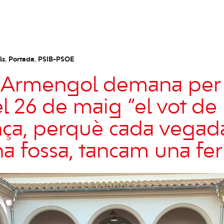
ls
,
Portada
,
PSIB-PSOE
 Armengol demana per 
 el 26 de maig “el vot de
nça, perquè cada vegad
a fossa, tancam una fer