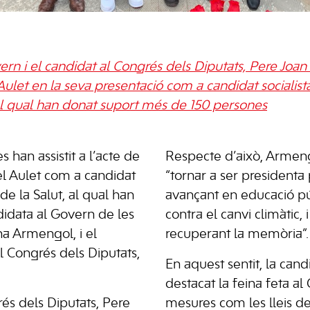
ern i el candidat al Congrés dels Diputats, Pere Joan
let en la seva presentació com a candidat socialista 
 al qual han donat suport més de 150 persones
han assistit a l’acte de
Respecte d’això, Armen
el Aulet com a candidat
“tornar a ser presidenta
 de la Salut, al qual han
avançant en educació púb
idata al Govern de les
contra el canvi climàtic, 
ina Armengol, i el
recuperant la memòria”.
al Congrés dels Diputats,
En aquest sentit, la cand
destacat la feina feta a
rés dels Diputats, Pere
mesures com les lleis de