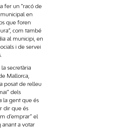
a fer un “racó de
 municipal en
os que foren
adura”, com també
ia al municipi, en
ocials i de servei
.
 la secretària
 de Mallorca,
a posat de relleu
mai” dels
a la gent que és
r dir que és
em d’emprar” el
g anant a votar