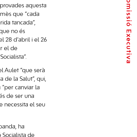
La Comissió Executiva
provades aquesta
ermès que “cada
rida tancada”,
“que no és
l 28 d’abril i el 26
r el de
Socialista”.
l Aulet “que serà
 de la Salut”, qui,
a “per canviar la
més de ser una
 necessita el seu
 banda, ha
 Socialista de