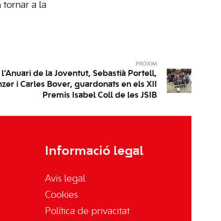
 tornar a la
PRÒXIM
’Anuari de la Joventut, Sebastià Portell,
zer i Carles Bover, guardonats en els XII
Premis Isabel Coll de les JSIB
Informació legal
Avis legal
Cookies
Política de privacitat