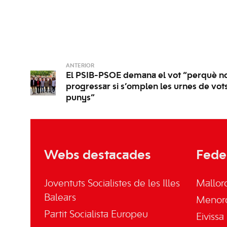
ANTERIOR
El PSIB-PSOE demana el vot “perquè n
progressar si s’omplen les urnes de vots
punys”
Webs destacades
Fede
Joventuts Socialistes de les Illes
Mallor
Balears
Menor
Partit Socialista Europeu
Eivissa