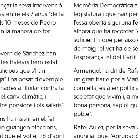
çat la seva intervenció
Memòria Democràtica a
a entre els 7 anys “de la
legislatura i que han p
els 10 mesos de Pedro
fossa oberta sigui una fe
 en la manera de fer
alhora que ha recordat 
suficient” i que per això e
de maig “el vot ha de se
overn de Sánchez han
l’esperança, el del Partit 
lles Balears hem estat
lítiques que s’han
Armengol ha dit de Rafe
ya” i ha posat d’exemple
un gran batle per a Maria
ades a “lluitar contra la
com ella, està en polític
el canvi climàtic, i
societat que vivim i, a 
s pensions i els salaris”.
bona persona, sap el que
poble”.
s ha insistit en el fet
no guanyen eleccions,
Rafel Aulet, per la seva
 que el vot el 28 d’abril
anunciat que l’Agrupació