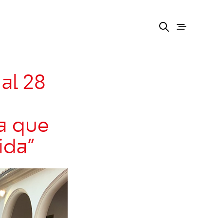
al 28
a que
ida”