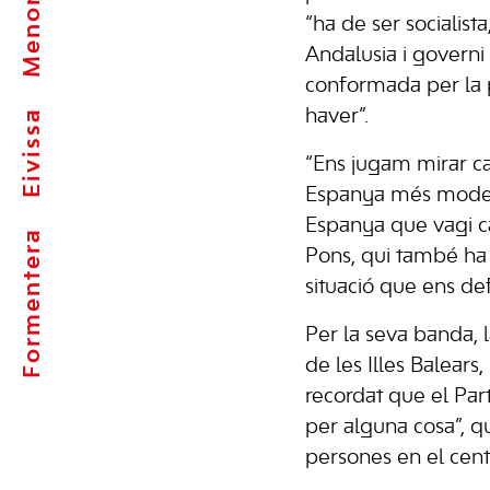
Menorca
“ha de ser socialist
Andalusia i governi 
conformada per la p
Eivissa
haver”.
“Ens jugam mirar ca
Espanya més modern
Espanya que vagi cap
Formentera
Pons, qui també ha
situació que ens def
Per la seva banda, 
de les Illes Balears
recordat que el Part
per alguna cosa”, q
persones en el centr