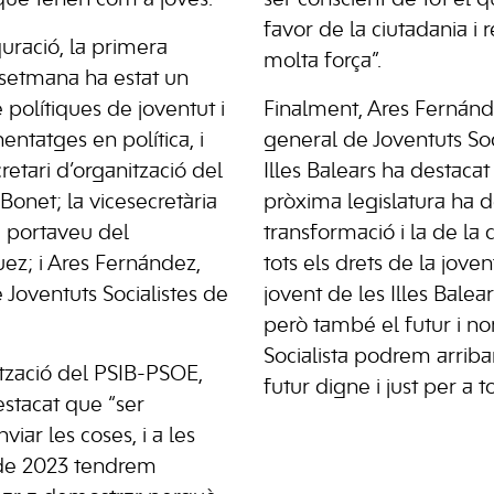
 que tenen com a joves.
ser conscient de tot el 
favor de la ciutadania i 
uració, la primera
molta força”.
e setmana ha estat un
 polítiques de joventut i
Finalment, Ares Fernánde
entatges en política, i
general de Joventuts Soc
cretari d’organització del
Illes Balears ha destaca
onet; la vicesecretària
pròxima legislatura ha d
 i portaveu del
transformació i la de la 
z; i Ares Fernández,
tots els drets de la jove
 Joventuts Socialistes de
jovent de les Illes Balear
però també el futur i n
Socialista podrem arriba
ització del PSIB-PSOE,
futur digne i just per a tot
stacat que “ser
nviar les coses, i a les
 de 2023 tendrem