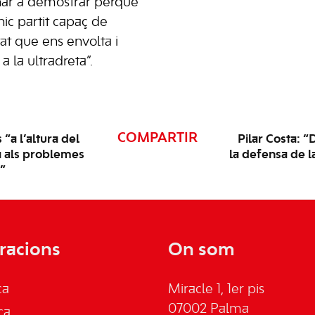
rnar a demostrar perquè
nic partit capaç de
tat que ens envolta i
a la ultradreta”.
COMPARTIR
a l’altura del
Pilar Costa: 
a als problemes
la defensa de l
”
racions
On som
ca
Miracle 1, 1er pis
07002 Palma
ca