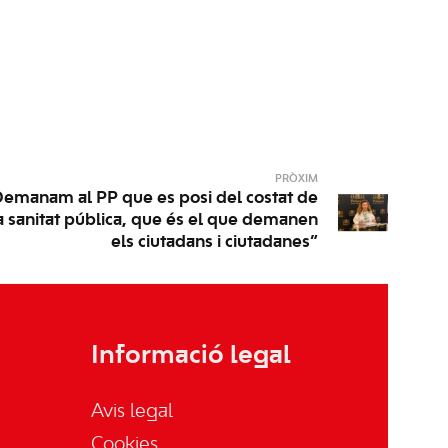
PRÒXIM
“Demanam al PP que es posi del costat de
a sanitat pública, que és el que demanen
els ciutadans i ciutadanes”
Informació legal
Avis legal
Cookies