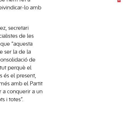
que hem fet a
reivindicar-lo amb
z, secretari
ialistes de les
t que “aquesta
e ser la de la
consolidació de
ntut perquè el
s és el present,
omés amb el Partit
r a conquerir a un
s i totes”.