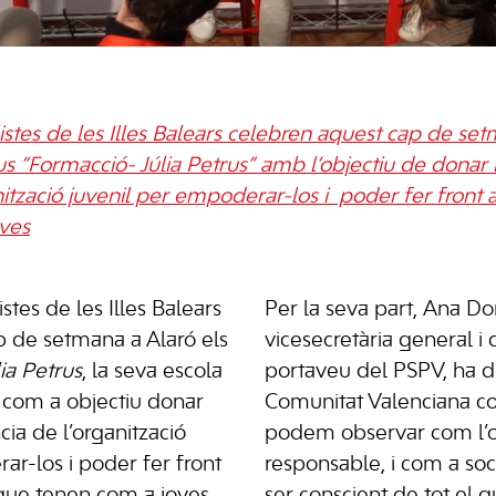
listes de les Illes Balears celebren aquest cap de se
s “Formacció- Júlia Petrus” amb l’objectiu de donar l
nització juvenil per empoderar-los i poder fer front a
ves
stes de les Illes Balears
Per la seva part, Ana D
p de setmana a Alaró els
vicesecretària general i d
lia Petrus
, la seva escola
portaveu del PSPV, ha di
 com a objectiu donar
Comunitat Valenciana c
ncia de l’organització
podem observar com l’o
ar-los i poder fer front
responsable, i com a soc