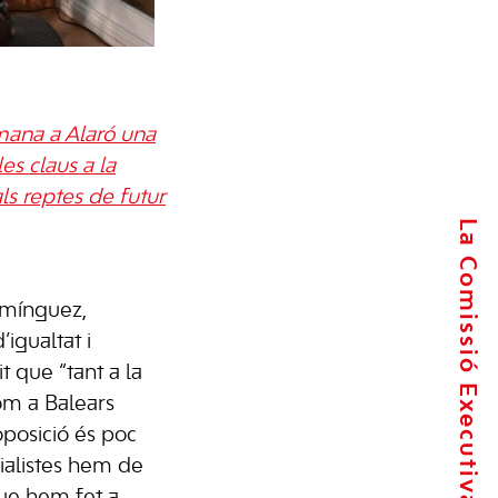
tmana a Alaró una
es claus a la
ls reptes de futur
La Comissió Executiva
omínguez,
’igualtat i
t que “tant a la
om a Balears
posició és poc
ialistes hem de