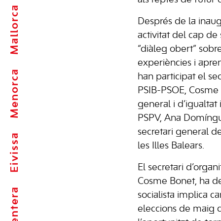
als reptes de futur
Mallorca
Després de la inaug
activitat del cap d
“diàleg obert” sobre
experiències i apren
Menorca
han participat el se
PSIB-PSOE, Cosme B
general i d’igualtat
PSPV, Ana Domíngue
secretari general de
Eivissa
les Illes Balears.
El secretari d’organ
Cosme Bonet, ha de
Formentera
socialista implica ca
eleccions de maig