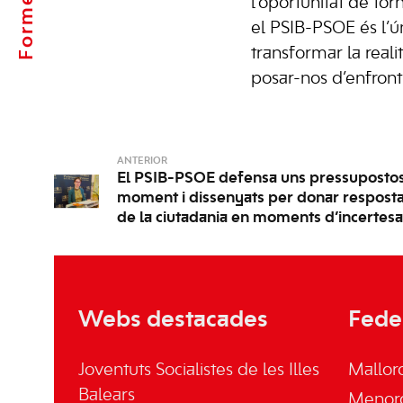
l’oportunitat de to
el PSIB-PSOE és l’ú
transformar la reali
posar-nos d’enfront 
ANTERIOR
El PSIB-PSOE defensa uns pressupostos “
moment i dissenyats per donar respost
de la ciutadania en moments d’incertesa
Webs destacades
Fede
Joventuts Socialistes de les Illes
Mallor
Balears
Menor