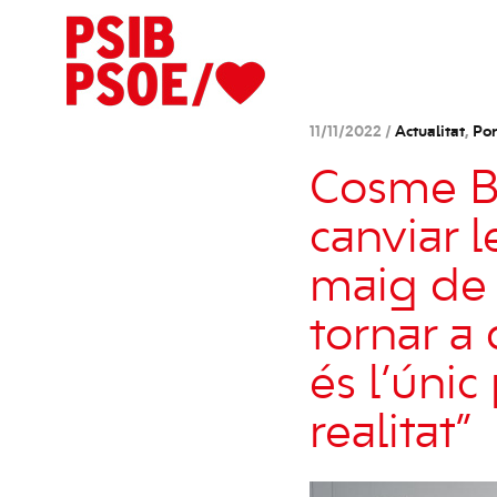
11/11/2022 /
Actualitat
,
Po
Cosme Bo
canviar l
maig de 
tornar a
és l’únic
realitat”