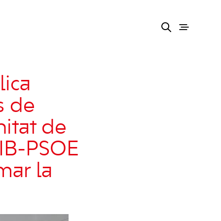
lica
ns de
itat de
SIB-PSOE
mar la