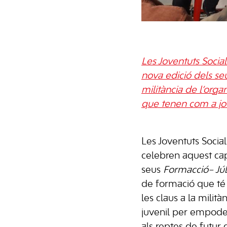
Les Joventuts Socia
nova edició dels seu
militància de l’orga
que tenen com a jo
Les Joventuts Sociali
celebren aquest ca
seus
Formacció
– Jú
de formació que té
les claus a la milità
juvenil per empoder