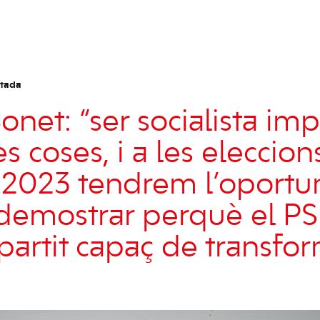
rtada
net: “ser socialista imp
es coses, i a les eleccio
2023 tendrem l’oportun
 demostrar perquè el P
 partit capaç de transfor