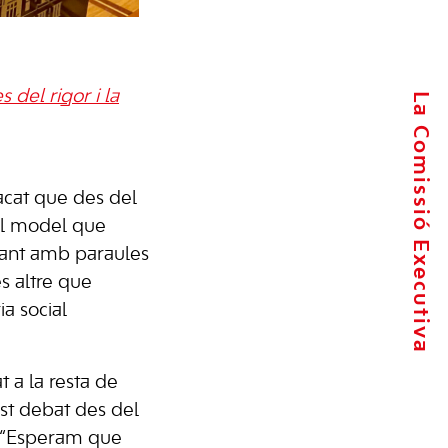
del rigor i la
La Comissió Executiva
stacat que des del
el model que
ant amb paraules
s altre que
ia social
a la resta de
st debat des del
t. “Esperam que