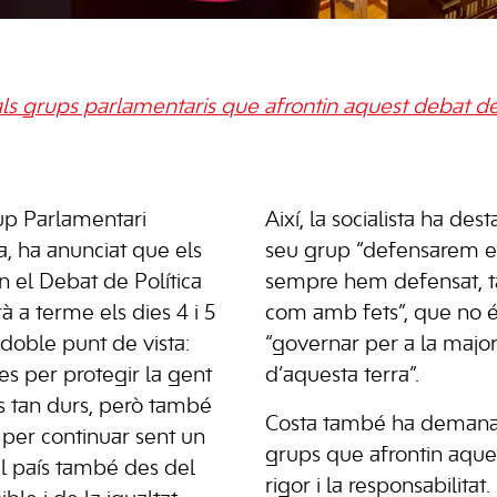
s grups parlamentaris que afrontin aquest debat des 
up Parlamentari
Així, la socialista ha de
ta, ha anunciat que els
seu grup “defensarem 
an el Debat de Política
sempre hem defensat, t
 a terme els dies 4 i 5
com amb fets”, que no é
 doble punt de vista:
“governar per a la major
es per protegir la gent
d’aquesta terra”.
s tan durs, però també
Costa també ha demanat 
 per continuar sent un
grups que afrontin aque
 país també des del
rigor i la responsabilita