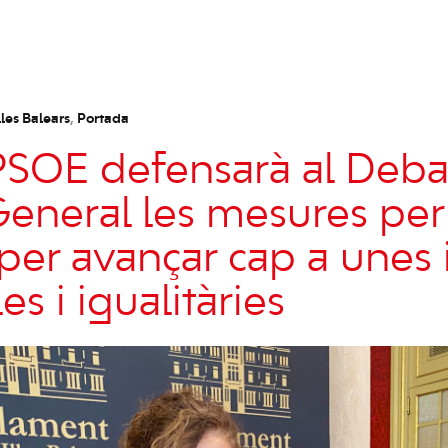
les Balears
,
Portada
PSOE defensarà al Deba
 General les mesures per
 per avançar cap a unes 
es i igualitàries