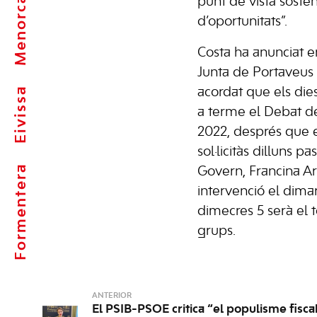
Menorca
punt de vista sosteni
d’oportunitats”.
Costa ha anunciat 
Junta de Portaveus
Eivissa
acordat que els dies
a terme el Debat de
2022, després que e
sol·licitàs dilluns p
Formentera
Govern, Francina Ar
intervenció el dima
dimecres 5 serà el 
grups.
ANTERIOR
El PSIB-PSOE critica “el populisme fisca