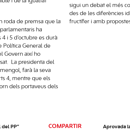
ble i de la igualtat
sigui un debat el més co
des de les diferències i
en roda de premsa que la
fructífer i amb propostes
 parlamentaris ha
 4 i 5 d’octubre es durà
 Política General de
l Govern així ho
assat. La presidenta del
mengol, farà la seva
rts 4, mentre que els
torn dels portaveus dels
COMPARTIR
l del PP”
Aprovada la