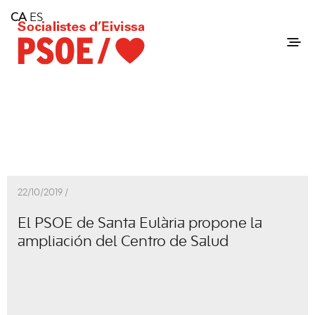
Home
CA
ES
Consell Insular d'Eivissa
Services
Contact
22/10/2019 /
El PSOE de Santa Eulària propone la
ampliación del Centro de Salud