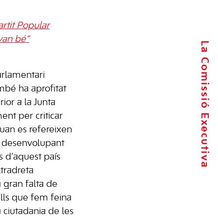
rtit Popular
 van bé”
La Comissió Executiva
arlamentari
ambé ha aprofitat
ior a la Junta
nt per criticar
uan es refereixen
n desenvolupant
s d’aquest país
ltradreta
gran falta de
lls que fem feina
a ciutadania de les