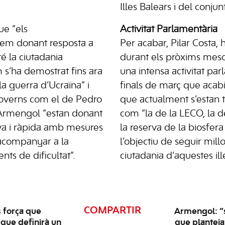
Illes Balears i del conjunt
ue “els
Activitat
Parlamentària
arem donant resposta a
Per acabar, Pilar Costa, 
té la ciutadania
durant els pròxims meso
m s’ha demostrat fins ara
una intensa activitat par
a guerra d’Ucraïna” i
finals de març que acabi 
governs com el de Pedro
que actualment s’estan tr
 Armengol “estan donant
com “la de la LECO, la de
iva i ràpida amb mesures
la reserva de la biosfe
acompanyar a la
l’objectiu de seguir millo
ts de dificultat”.
ciutadania d’aquestes ille
COMPARTIR
 força que
Armengol: “s
 que definirà un
que planteja 