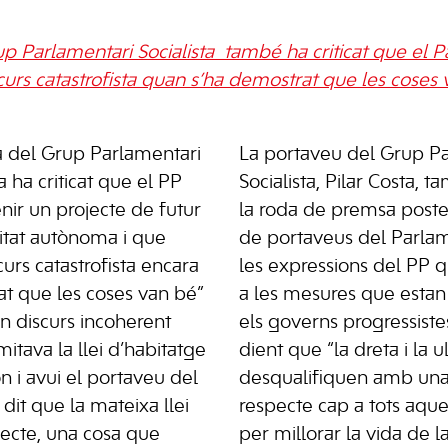
p Parlamentari Socialista també ha criticat que el Pa
curs catastrofista quan s’ha demostrat que les coses
a del Grup Parlamentari
La portaveu del Grup P
ta ha criticat que el PP
Socialista, Pilar Costa, t
nir un projecte de futur
la roda de premsa poster
tat autònoma i que
de portaveus del Parlame
urs catastrofista encara
les expressions del PP q
t que les coses van bé”
a les mesures que esta
un discurs incoherent
els governs progressiste
itava la llei d’habitatge
dient que “la dreta i la u
ón i avui el portaveu del
desqualifiquen amb una 
 dit que la mateixa llei
respecte cap a tots aque
ecte, una cosa que
per millorar la vida de l