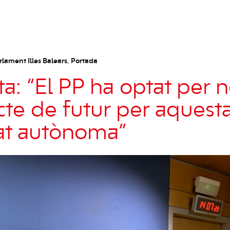
rlament Illes Balears
,
Portada
ta: “El PP ha optat per n
cte de futur per aquest
at autònoma”