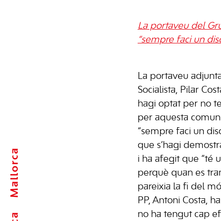
La portaveu del Gru
“sempre faci un dis
La portaveu adjunt
Socialista, Pilar Cos
hagi optat per no te
per aquesta comuni
“sempre faci un disc
que s’hagi demostra
Mallorca
i ha afegit que “té 
perquè quan es tram
pareixia la fi del m
PP, Antoni Costa, ha
no ha tengut cap ef