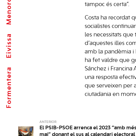
Menorca
tampoc és certa”.
Costa ha recordat q
socialistes continu
les necessitats que 
Eivissa
d’aquestes illes co
amb la pandèmia i l
ha fet valdre que 
Sánchez i Francina
Formentera
una resposta efect
que serveixen per 
ciutadania en momen
ANTERIOR
El PSIB-PSOE arrenca el 2023 “amb més
mai” donant el sus al calendari electoral