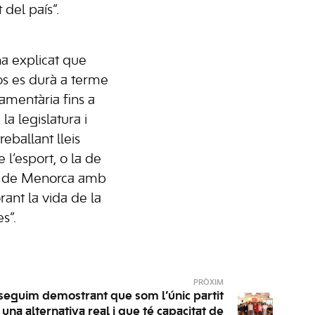
 del país”.
ha explicat que
s es durà a terme
lamentària fins a
la legislatura i
eballant lleis
 l’esport, o la de
ra de Menorca amb
rant la vida de la
s”.
PRÒXIM
eguim demostrant que som l’únic partit
una alternativa real i que té capacitat de