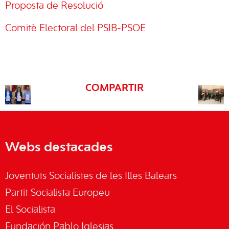
Proposta de Resolució
Comitè Electoral del PSIB-PSOE
COMPARTIR
Webs destacades
Joventuts Socialistes de les Illes Balears
Partit Socialista Europeu
El Socialista
Fundación Pablo Iglesias