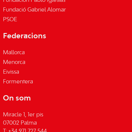
Fundación Pablo Iglesias
Fundació Gabriel Alomar
PSOE
Federacions
Mallorca
Menorca
Eivissa
Formentera
On som
Miracle 1, 1er pis
07002 Palma
T: +34 971 727 544