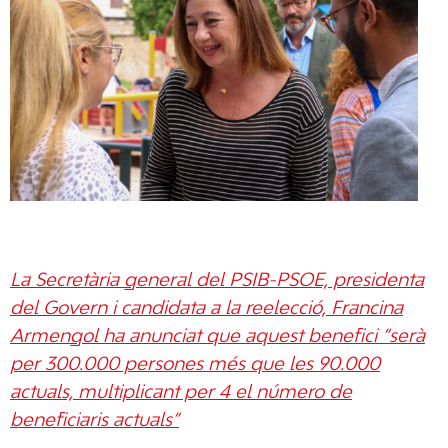
La Secretària general del PSIB-PSOE, presidenta
del Govern i candidata a la reelecció, Francina
Armengol ha anunciat que aquest benefici “serà
per 300.000 persones més que les 90.000
actuals, multiplicant per 4 el número de
beneficiaris actuals”