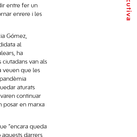
ir entre fer un
rnar enrere i les
icia Gómez,
didata al
lears, ha
 ciutadans van als
ta veuen que les
a pandèmia
quedar aturats
varen continuar
en posar en marxa
que “encara queda
ò aquests darrers