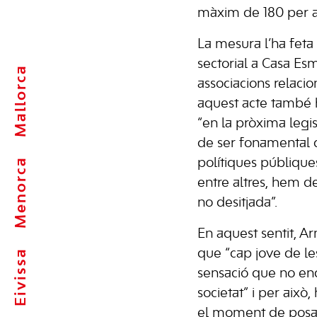
màxim de 180 per a 
La mesura l’ha feta
sectorial a Casa Esm
Mallorca
associacions relaci
aquest acte també 
“en la pròxima legis
de ser fonamental di
Menorca
polítiques públique
entre altres, hem de
no desitjada”.
En aquest sentit, 
que “cap jove de les
Eivissa
sensació que no en
societat” i per això
el moment de posar 