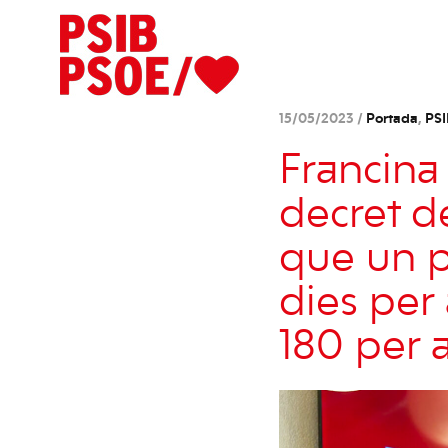
15/05/2023 /
Portada
,
PS
Francina
decret d
que un p
dies per
180 per a