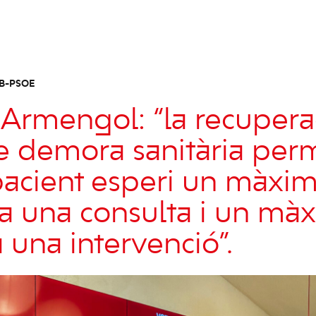
IB-PSOE
 Armengol: “la recupera
e demora sanitària per
acient esperi un màxi
 a una consulta i un mà
 una intervenció”.