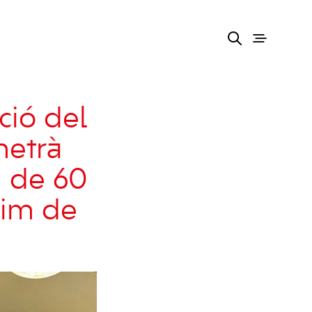
ció del
metrà
m de 60
xim de