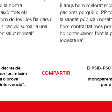
e la nostra
8 anys hem millorat molt 
això “tots els
pacients perquè el PP 
rn de les Illes Balears i
la sanitat pública i nosalt
rs s’han de sumar a una
hem contractat més per
n salut mental”.
ho continuarem fent la 
legislatura”.
l decret de
El PSIB-PSOE
COMPARTIR
peri un màxim
ia o prova
monoparenta
intervenció”.
per d