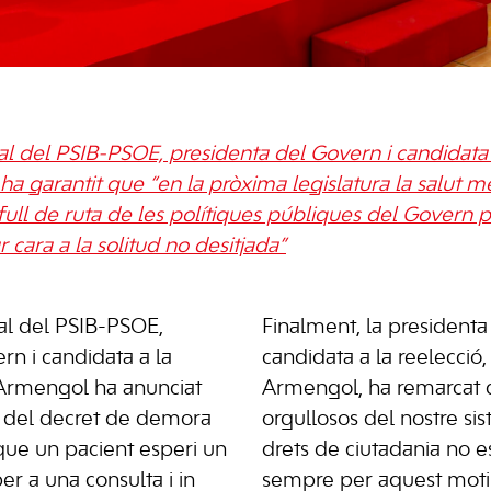
al del PSIB-PSOE, presidenta del Govern i candidata a
a garantit que “en la pròxima legislatura la salut m
full de ruta de les polítiques públiques del Govern 
 cara a la solitud no desitjada”
al del PSIB-PSOE,
Finalment, la presidenta
rn i candidata a la
candidata a la reelecció,
 Armengol ha anunciat
Armengol, ha remarcat 
ó del decret de demora
orgullosos del nostre sist
que un pacient esperi un
drets de ciutadania no es
r a una consulta i in
sempre per aquest moti