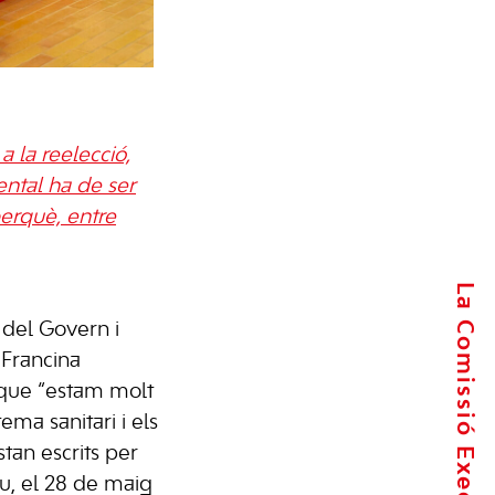
 la reelecció,
ental ha de ser
perquè, entre
La Comissió Executiva
 del Govern i
 Francina
que “estam molt
ema sanitari i els
tan escrits per
u, el 28 de maig