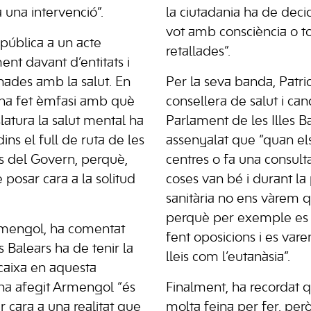
una intervenció”.
la ciutadania ha de decid
vot amb consciència o to
 pública a un acte
retallades”.
ent davant d’entitats i
onades amb la salut. En
Per la seva banda, Patr
ha fet èmfasi amb què
consellera de salut i can
latura la salut mental ha
Parlament de les Illes Ba
ns el full de ruta de les
assenyalat que “quan els
s del Govern, perquè,
centres o fa una consul
 posar cara a la solitud
coses van bé i durant l
sanitària no ens vàrem 
perquè per exemple es 
Armengol, ha comentat
fent oposicions i es var
 Balears ha de tenir la
lleis com l’eutanàsia”.
caixa en aquesta
, ha afegit Armengol “és
Finalment, ha recordat 
cara a una realitat que
molta feina per fer, per