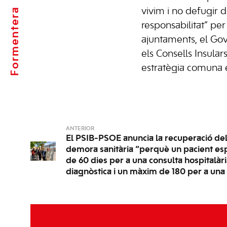
Formentera
vivim i no defugir d
responsabilitat” per 
ajuntaments, el Gove
els Consells Insula
estratègia comuna e
ANTERIOR
El PSIB-PSOE anuncia la recuperació de
demora sanitària “perquè un pacient es
de 60 dies per a una consulta hospitalàr
diagnòstica i un màxim de 180 per a una 