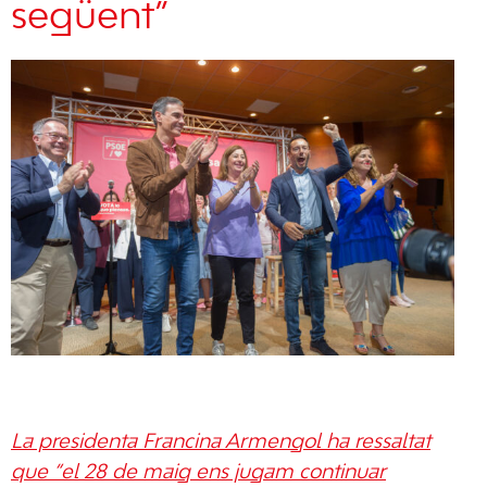
següent”
La presidenta Francina Armengol ha ressaltat
que “el 28 de maig ens jugam continuar