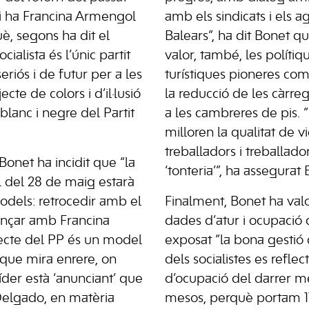
hi ha Francina Armengol
amb els sindicats i els a
è, segons ha dit el
Balears”, ha dit Bonet q
ocialista és l’únic partit
valor, també, les políti
eriós i de futur per a les
turístiques pioneres com 
ecte de colors i d’il·lusió
la reducció de les càrre
 blanc i negre del Partit
a les cambreres de pis.
milloren la qualitat de v
treballadors i treballad
onet ha incidit que “la
‘tonteria’”, ha assegurat 
 del 28 de maig estarà
dels: retrocedir amb el
Finalment, Bonet ha valo
ançar amb Francina
dades d’atur i ocupació
jecte del PP és un model
exposat “la bona gestió 
 que mira enrere, on
dels socialistes es refle
íder està ‘anunciant’ que
d’ocupació del darrer me
 Delgado, en matèria
mesos, perquè portam 