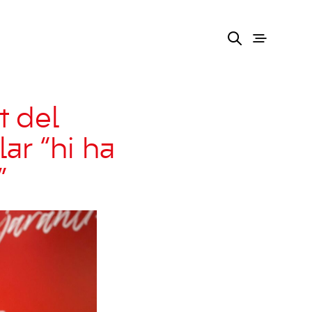
t del
lar “hi ha
”