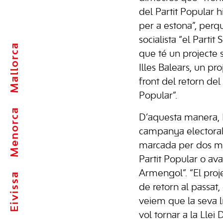
del Partit Popular 
per a estona”, perqu
socialista “el Partit S
Mallorca
que té un projecte s
Illes Balears, un proj
front del retorn del
Popular”.
Menorca
D’aquesta manera, B
campanya electoral
marcada per dos mo
Partit Popular o av
Armengol”. “El pro
Eivissa
de retorn al passat,
veiem que la seva l
vol tornar a la Llei