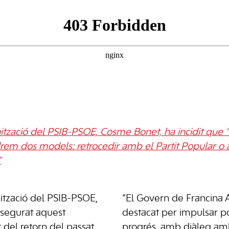
nització del PSIB-PSOE, Cosme Bonet, ha incidit que “
drem dos models: retrocedir amb el Partit Popular o
”
nització del PSIB-PSOE,
“El Govern de Francina
segurat aquest
destacat per impulsar po
 del retorn del passat
progrés, amb diàleg amb