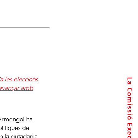
La Comissió Executiva
a les eleccions
 avançar amb
 Armengol ha
lítiques de
 la ciutadania,