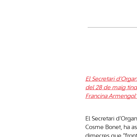
El Secretari d’Orga
del 28 de maig tin
Francina Armengol
El Secretari d’Orga
Cosme Bonet, ha as
dimecres que “front