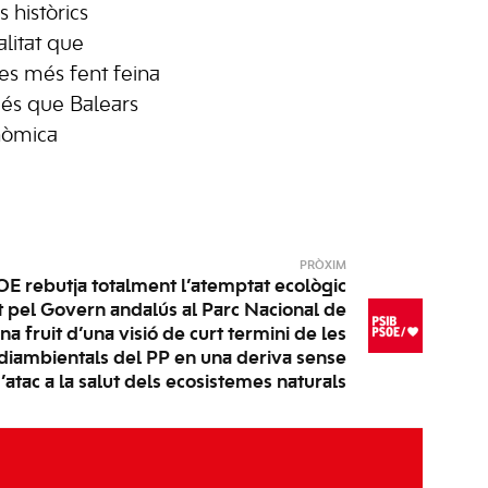
històrics
alitat que
es més fent feina
 és que Balears
nòmica
PRÒXIM
E rebutja totalment l’atemptat ecològic
 pel Govern andalús al Parc Nacional de
a fruit d’una visió de curt termini de les
diambientals del PP en una deriva sense
atac a la salut dels ecosistemes naturals