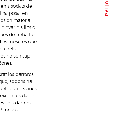
gents socials de
ui ha posat en
ques en matèria
elevar els llits o
gues de treball per
 “Les mesures que
ida dels
ores no són cap
Bonet.
rat les darreres
 que, segons ha
dels darrers anys
cteix en les dades
s i els darrers
17 mesos