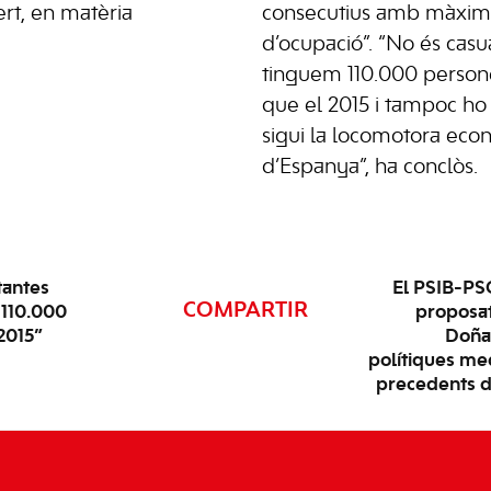
Wert, en matèria
consecutius amb màxims 
d’ocupació”. “No és casu
tinguem 110.000 person
que el 2015 i tampoc ho
sigui la locomotora eco
d’Espanya”, ha conclòs.
tantes
El PSIB-PSO
COMPARTIR
 110.000
proposat
2015”
Doñan
polítiques me
precedents d’