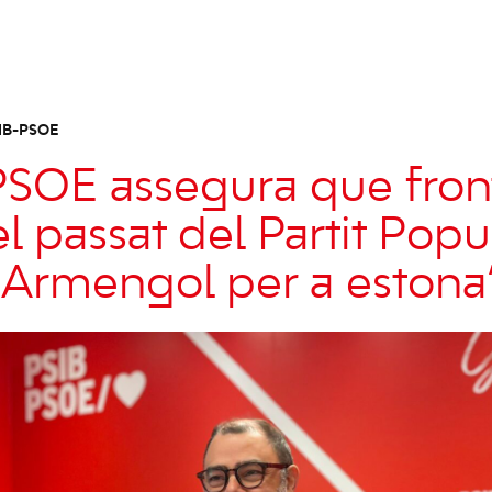
IB-PSOE
PSOE assegura que fron
l passat del Partit Popu
 Armengol per a estona