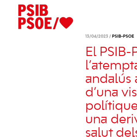
13/04/2023 /
PSIB-PSOE
El PSIB-
l’atempt
andalús 
d’una vis
polítiqu
una deri
salut de