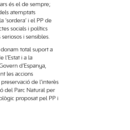
ars és el de sempre;
dels atemptats
la ‘sordera’ i el PP de
es socials i polítics
seriosos i sensibles.
donam total suport a
 l’Estat i a la
 Govern d’Espanya,
nt les accions
 preservació de l’interès
ió del Parc Natural per
ològic proposat pel PP i