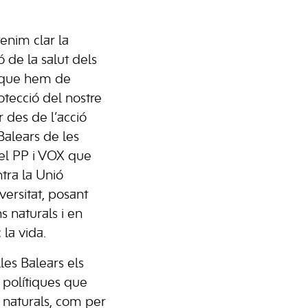
tenim clar la
ó de la salut dels
r que hem de
otecció del nostre
r des de l’acció
 Balears de les
del PP i VOX que
ntra la Unió
versitat, posant
s naturals i en
 la vida.
lles Balears els
 polítiques que
s naturals, com per