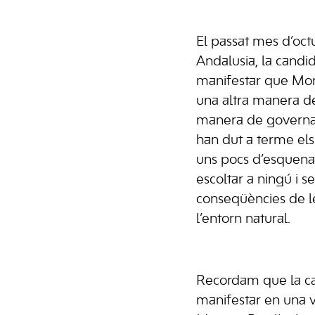
El passat mes d’octu
Andalusia, la candi
manifestar que Mor
una altra manera d
manera de governa
han dut a terme els
uns pocs d’esquena 
escoltar a ningú i s
conseqüències de le
l’entorn natural.
Recordam que la ca
manifestar en una v