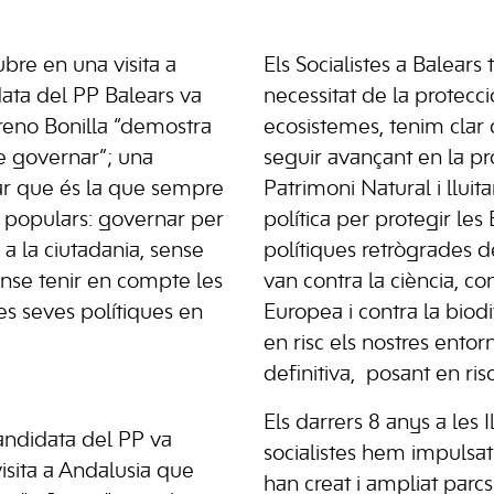
bre en una visita a
Els Socialistes a Balears 
data del PP Balears va
necessitat de la protecci
eno Bonilla “demostra
ecosistemes, tenim cla
e governar”; una
seguir avançant en la pr
r que és la que sempre
Patrimoni Natural i lluita
 populars: governar per
política per protegir les
a la ciutadania, sense
polítiques retrògrades 
ense tenir en compte les
van contra la ciència, co
s seves polítiques en
Europea i contra la biodi
en risc els nostres entorn
definitiva, posant en risc
Els darrers 8 anys a les I
ndidata del PP va
socialistes hem impulsat
isita a Andalusia que
han creat i ampliat parc