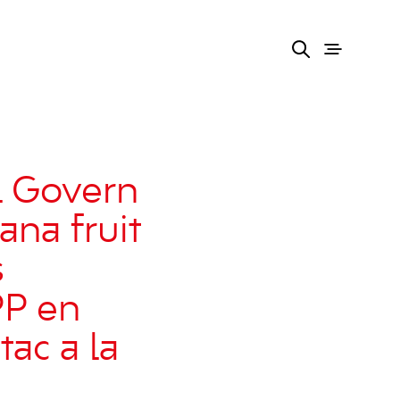
l Govern
ana fruit
s
PP en
ac a la