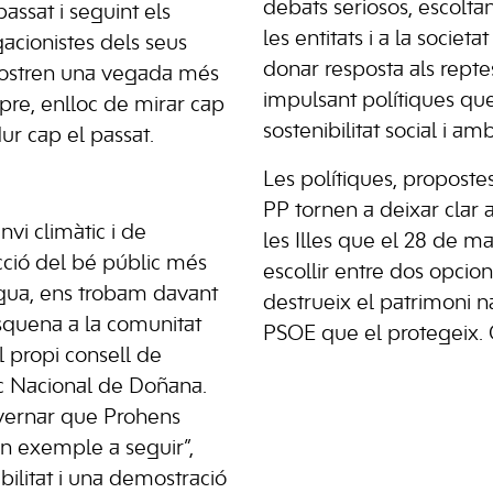
debats seriosos, escoltant
assat i seguint els
les entitats i a la societ
acionistes dels seus
donar resposta als reptes
mostren una vegada més
impulsant polítiques que
re, enlloc de mirar cap
sostenibilitat social i amb
dur cap el passat.
Les polítiques, propostes
PP tornen a deixar clar a
vi climàtic i de
les Illes que el 28 de 
cció del bé públic més
escollir entre dos opcio
igua, ens trobam davant
destrueix el patrimoni na
squena a la comunitat
PSOE que el protegeix. 
 al propi consell de
rc Nacional de Doñana.
ernar que Prohens
n exemple a seguir”,
bilitat i una demostració