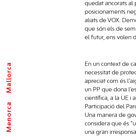
quedat ancorats al p
posicionaments neg
aliats de VOX. De
que són els de semp
el futur, ens volen 
En un context de can
Mallorca
necessitat de prote
apreciat com és l’a
un PP que dona l’e
científica, a la UE i
Menorca
Participació del Pa
Una manera de gov
considera que és “u
una gran irresponsa