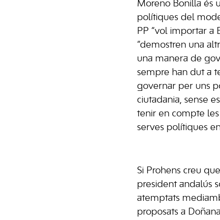
Moreno Bonilla és u
polítiques del mode
PP “vol importar a B
“demostren una alt
una manera de gove
sempre han dut a t
governar per uns p
ciutadania, sense es
tenir en compte le
serves polítiques en
Si Prohens creu que 
president andalús s
atemptats mediamb
proposats a Doñana