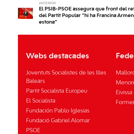
ANTERIOR
El PSIB-PSOE assegura que front del re
del Partit Popular “hi ha Francina Armen
estona”
Webs destacades
Fede
Joventuts Socialistes de les Illes
Mallor
Balears
Menor
Partit Socialista Europeu
Eivissa
El Socialista
Forme
Fundación Pablo Iglesias
Fundació Gabriel Alomar
PSOE