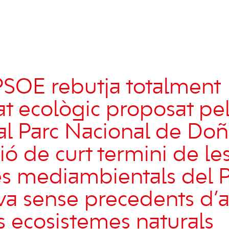
PSOE rebutja totalment
at ecològic proposat pe
al Parc Nacional de Doñ
ió de curt termini de le
es mediambientals del 
va sense precedents d’at
ls ecosistemes naturals