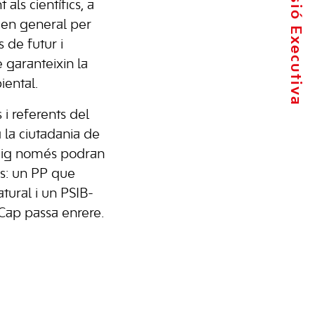
La Comissió Executiva
 als científics, a
at en general per
 de futur i
 garanteixin la
iental.
 i referents del
 la ciutadania de
maig només podran
ns: un PP que
tural i un PSIB-
Cap passa enrere.