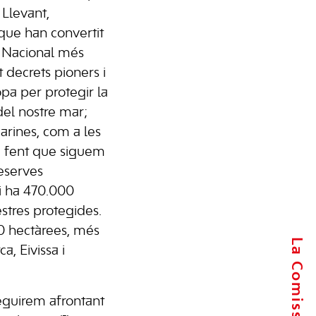
 Llevant,
 que han convertit
c Nacional més
 decrets pioners i
pa per protegir la
del nostre mar;
rines, com a les
, fent que siguem
eserves
hi ha 470.000
estres protegides.
0 hectàrees, més
a, Eivissa i
seguirem afrontant