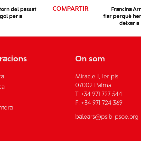
COMPARTIR
torn del passat
Francina Arm
gol per a
fiar perquè h
deixar a
racions
On som
ca
Miracle 1, 1er pis
07002 Palma
ca
T: +34 971 727 544
F: +34 971 724 369
ntera
balears@psib-psoe.org