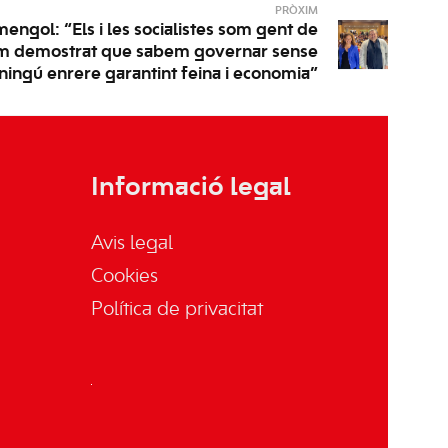
PRÒXIM
engol: “Els i les socialistes som gent de
em demostrat que sabem governar sense
 ningú enrere garantint feina i economia”
Informació legal
Avis legal
Cookies
Política de privacitat