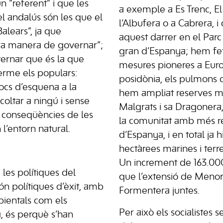
n “referent” i que les
a exemple a Es Trenc, El
l andalús són les que el
l’Albufera o a Cabrera, i
alears”, ja que
aquest darrer en el Par
ra manera de governar”;
gran d’Espanya; hem fet
rnar que és la que
mesures pioneres a Euro
erme els populars:
posidònia, els pulmons 
ocs d’esquena a la
hem ampliat reserves ma
coltar a ningú i sense
Malgrats i sa Dragonera
s conseqüències de les
la comunitat amb més r
 l’entorn natural.
d’Espanya, i en total ja 
hectàrees marines i terr
Un increment de 163.00
les polítiques del
que l’extensió de Menorc
ón polítiques d’èxit, amb
Formentera juntes.
ientals com els
Per això els socialistes 
, és perquè s’han