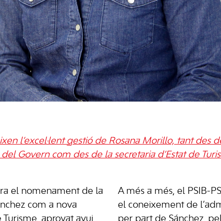
eixen l’excel·lent gestió de Rosana Morillo, tant des d
del Govern com des de la secretaria d’Estat de Tur
bra el nomenament de la
A més a més, el PSIB-PS
Sánchez com a nova
el coneixement de l’admi
e Turisme, aprovat avui
per part de Sánchez, pe