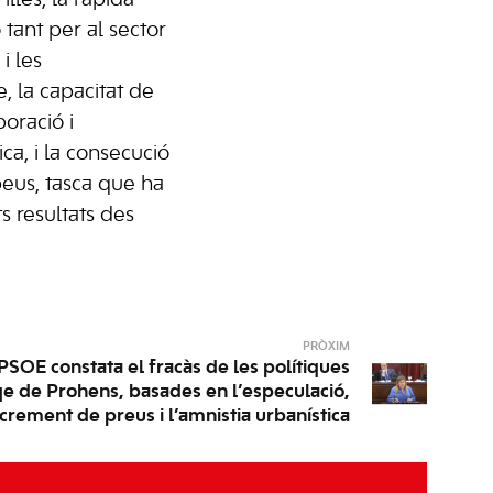
illes, la ràpida
 tant per al sector
i les
, la capacitat de
boració i
ica, i la consecució
peus, tasca que ha
s resultats des
PRÒXIM
PSOE constata el fracàs de les polítiques
ge de Prohens, basades en l’especulació,
ncrement de preus i l’amnistia urbanística