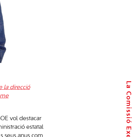
La Comissió Executiva
e la direcció
isme
OE vol destacar
nistració estatal
ls seus anys com