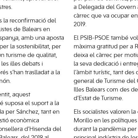
tres.
a Delegada del Govern a 
càrrec que va ocupar entr
s la reconfirmació del
2019.
listes de Balears en
 Espanya, amb una aposta
El PSIB-PSOE també vol 
er la sostenibilitat, per
màxima gratitud per a R
 un turisme de qualitat,
deixa el càrrec per moti
es illes debats i
la seva dedicació i entre
és s’han traslladat a la
l’àmbit turístic, tant des 
 món.
general de Turisme del 
Illes Balears com des de 
ntit, aquest
d’Estat de Turisme.
suposa el suport a la
a per Sánchez, tant en
Els socialistes valoren la
estió econòmica
Morillo en les polítiqu
nsellera d’Hisenda del
durant la pandèmia per 