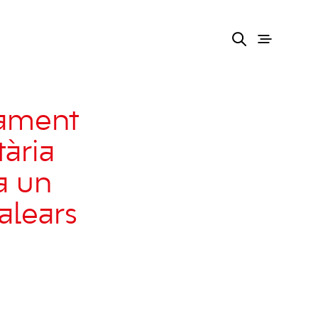
nament
ària
a un
alears