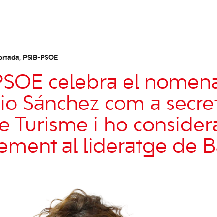
ortada
,
PSIB-PSOE
-PSOE celebra el nome
io Sánchez com a secret
de Turisme i ho consider
ement al lideratge de B