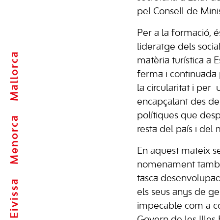
pel Consell de Minis
Per a la formació, é
lideratge dels socia
Mallorca
matèria turística a
ferma i continuada p
la circularitat i per
encapçalant des de l
polítiques que despr
Menorca
resta del país i del
En aquest mateix se
nomenament també 
tasca desenvolupad
Eivissa
els seus anys de g
impecable com a co