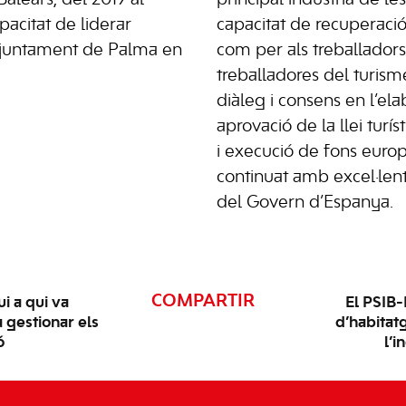
Balears, del 2019 al
principal indústria de les 
pacitat de liderar
capacitat de recuperació
’Ajuntament de Palma en
com per als treballadors 
treballadores del turisme
diàleg i consens en l’ela
aprovació de la llei turíst
i execució de fons euro
continuat amb excel·lent
del Govern d’Espanya.
COMPARTIR
i a qui va
El PSIB-
a gestionar els
d’habitat
ó
l’i