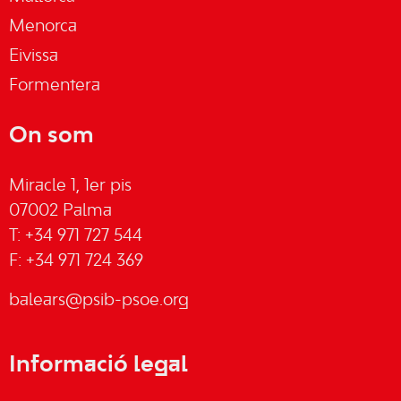
Menorca
Eivissa
Formentera
On som
Miracle 1, 1er pis
07002 Palma
T: +34 971 727 544
F: +34 971 724 369
balears@psib-psoe.org
Informació legal