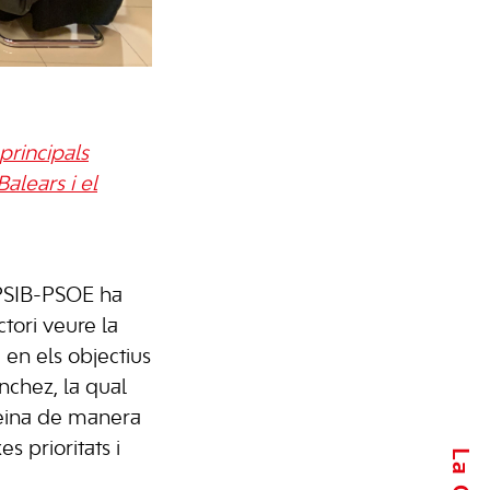
principals
alears i el
 PSIB-PSOE ha
ctori veure la
 en els objectius
chez, la qual
feina de manera
s prioritats i