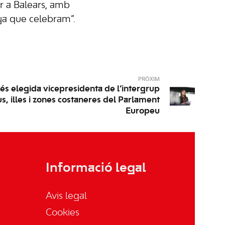
r a Balears, amb
a que celebram”.
PRÒXIM
és elegida vicepresidenta de l’intergrup
us, illes i zones costaneres del Parlament
Europeu
Informació legal
Avis legal
Cookies