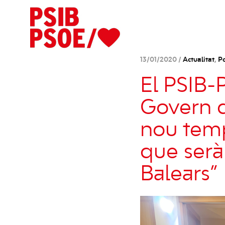
13/01/2020 /
Actualitat
,
P
El PSIB-
Govern 
nou temp
que serà
Balears”