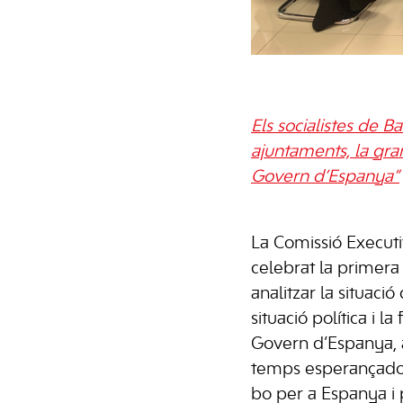
Els socialistes de B
ajuntaments, la gran
Govern d’Espanya”
La Comissió Execut
celebrat la primera
analitzar la situació
situació política i l
Govern d’Espanya, 
temps esperançador 
bo per a Espanya i p