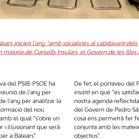
alears inicien l’any “amb socialistes al capdavant dels 
 majoria de Consells Insulars, el Govern de les Illes B
iva del PSIB-PSOE ha
De fet, el portaveu del
 reunió de l’any per
insistit en què “és satisfa
 de l’any per analitzar la
nostra agenda reflectida
a formació del nou
del Govern de Pedro Sán
amb el qual “s’obre un
cosa ens permetrà fer 
i il·lusionant que serà
conjunta amb les mateixe
er a Balears”.
objectius”.