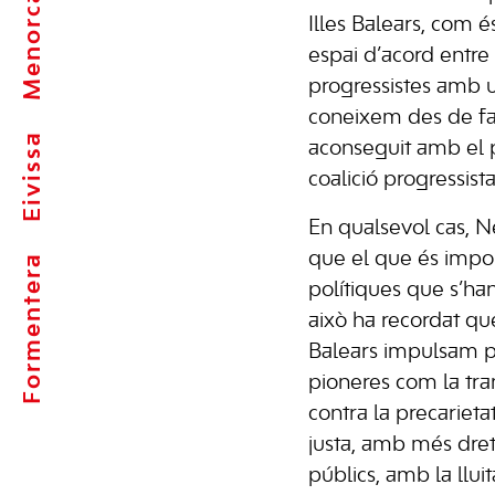
Menorca
Illes Balears, com é
espai d’acord entre 
progressistes amb 
coneixem des de fa 2
Eivissa
aconseguit amb el
coalició progressist
En qualsevol cas, 
que el que és impor
Formentera
polítiques que s’ha
això ha recordat qu
Balears impulsam po
pioneres com la trans
contra la precarietat 
justa, amb més drets
públics, amb la lluit