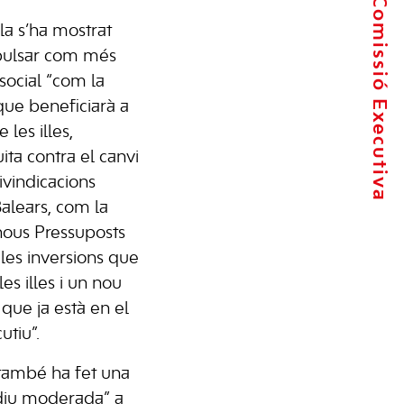
La Comissió Executiva
a s’ha mostrat
mpulsar com més
social “com la
que beneficiarà a
 les illes,
ita contra el canvi
ivindicacions
Balears, com la
 nous Pressuposts
les inversions que
es illes i un nou
que ja està en el
utiu”.
també ha fet una
 diu moderada” a