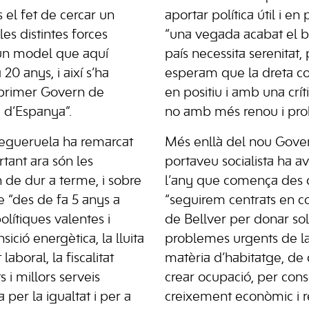
s el fet de cercar un
aportar política útil i en
les distintes forces
“una vegada acabat el bl
un model que aquí
país necessita serenitat,
0 anys, i així s’ha
esperam que la dreta co
 primer Govern de
en positiu i amb una críti
a d’Espanya”.
no amb més renou i pro
Negueruela ha remarcat
Més enllà del nou Gover
tant ara són les
portaveu socialista ha a
n de dur a terme, i sobre
l’any que comença des
e “des de fa 5 anys a
“seguirem centrats en c
lítiques valentes i
de Bellver per donar sol
ició energètica, la lluita
problemes urgents de la
laboral, la fiscalitat
matèria d’habitatge, de c
 i millors serveis
crear ocupació, per cons
a per la igualtat i per a
creixement econòmic i r