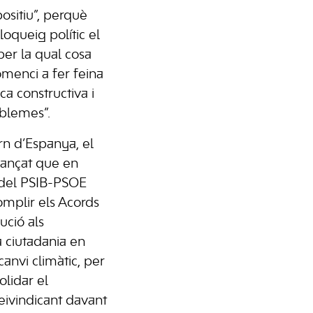
 positiu”, perquè
oqueig polític el
 per la qual cosa
menci a fer feina
ca constructiva i
blemes”.
n d’Espanya, el
vançat que en
 del PSIB-PSOE
omplir els Acords
ució als
 ciutadania en
anvi climàtic, per
olidar el
eivindicant davant