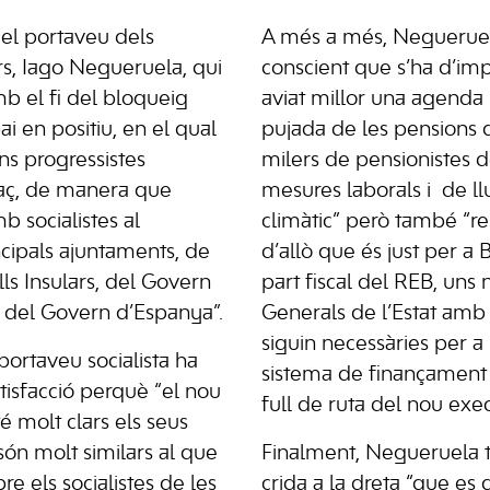
 el portaveu dels
A més a més, Negueruel
ars, Iago Negueruela, qui
conscient que s’ha d’i
b el fi del bloqueig
aviat millor una agenda 
ai en positiu, en el qual
pujada de les pensions 
s progressistes
milers de pensionistes de
raç, de manera que
mesures laborals i de llu
 socialistes al
climàtic” però també “re
cipals ajuntaments, de
d’allò que és just per a 
lls Insulars, del Govern
part fiscal del REB, uns
 i del Govern d’Espanya”.
Generals de l’Estat amb 
siguin necessàries per a l
 portaveu socialista ha
sistema de finançament 
tisfacció perquè “el nou
full de ruta del nou exec
 molt clars els seus
 són molt similars al que
Finalment, Negueruela 
 els socialistes de les
crida a la dreta “que es