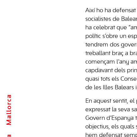
Així ho ha defensat
socialistes de Bale
ha celebrat que “am
polític s’obre un esp
tendrem dos govern
treballant braç a b
començam l’any amb
capdavant dels prin
quasi tots els Conse
de les Illes Balears
Mallorca
En aquest sentit, el
expressat la seva sa
Govern d’Espanya té
objectius, els quals
hem defensat sempre