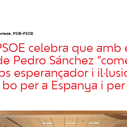
ortada
,
PSIB-PSOE
PSOE celebra que amb 
de Pedro Sánchez “com
s esperançador i il·lus
 bo per a Espanya i per