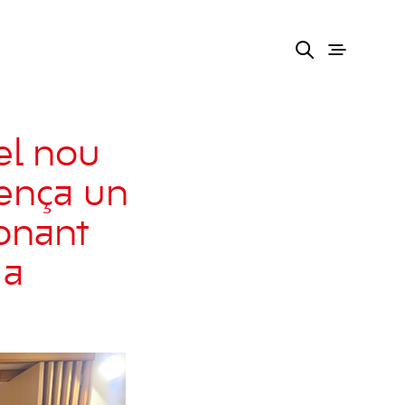
el nou
ença un
ionant
 a