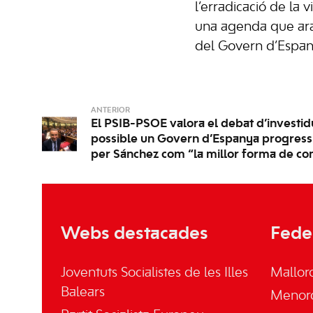
l’erradicació de la 
una agenda que ara
del Govern d’Espan
ANTERIOR
El PSIB-PSOE valora el debat d’investid
possible un Govern d’Espanya progressi
per Sánchez com “la millor forma de co
Webs destacades
Fede
Joventuts Socialistes de les Illes
Mallor
Balears
Menor