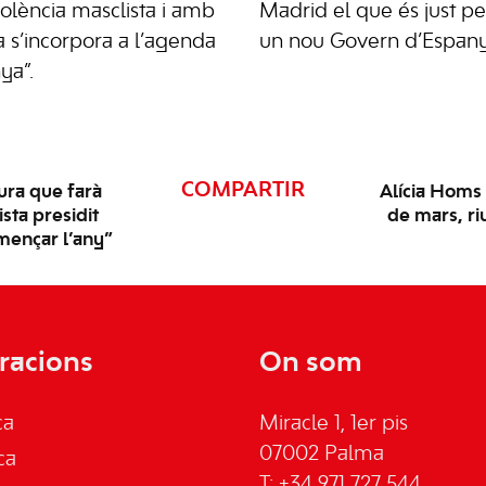
violència masclista i amb
Madrid el que és just pe
 s’incorpora a l’agenda
un nou Govern d’Espany
ya”.
COMPARTIR
ura que farà
Alícia Homs 
sta presidit
de mars, ri
mençar l’any”
racions
On som
ca
Miracle 1, 1er pis
07002 Palma
ca
T: +34 971 727 544