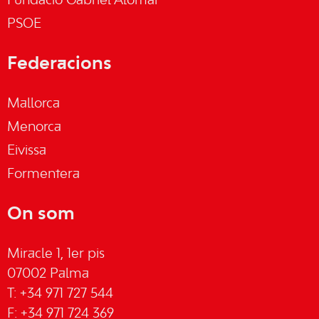
Fundació Gabriel Alomar
PSOE
Federacions
Mallorca
Menorca
Eivissa
Formentera
On som
Miracle 1, 1er pis
07002 Palma
T: +34 971 727 544
F: +34 971 724 369