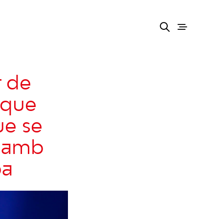
t de
 que
ue se
a amb
pa