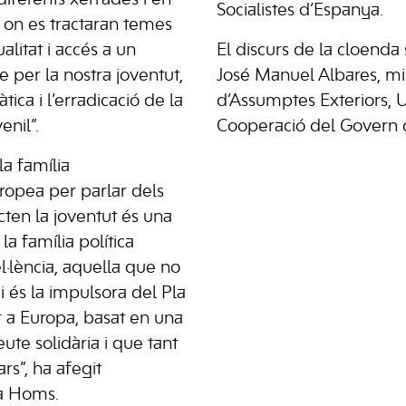
Socialistes d’Espanya.
s on es tractaran temes
alitat i accés a un
El discurs de la cloenda
 per la nostra joventut,
José Manuel Albares, mi
tica i l’erradicació de la
d’Assumptes Exteriors, 
enil”.
Cooperació del Govern 
la família
ropea per parlar dels
ten la joventut és una
la família política
l·lència, aquella que no
i és la impulsora del Pla
 a Europa, basat en una
ute solidària i que tant
rs”, ha afegit
ia Homs.