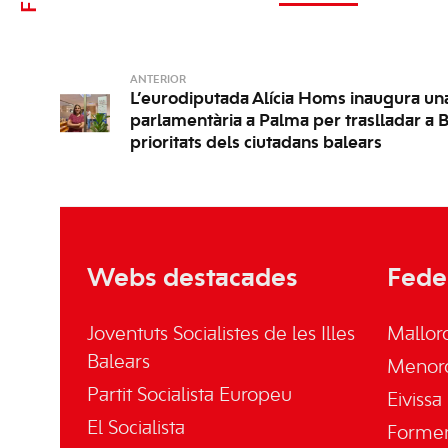
ANTERIOR
L’eurodiputada Alícia Homs inaugura una
parlamentària a Palma per traslladar a B
prioritats dels ciutadans balears
Webs destacades
Fede
Joventuts Socialistes de les Illes
Mallor
Balears
Menor
Partit Socialista Europeu
Eivissa
El Socialista
Forme