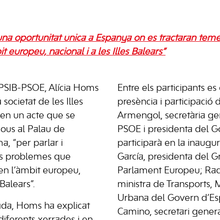
una oportunitat única a Espanya on es tractaran tem
t europeu, nacional i a les Illes Balears”
 PSIB-PSOE, Alícia Homs
Entre els participants e
 societat de les Illes
presència i participació 
r en un acte que se
Armengol, secretària ge
jous al Palau de
PSOE i presidenta del 
, “per parlar i
participarà en la inaugur
els problemes que
García, presidenta del 
 en l’àmbit europeu,
Parlament Europeu; Raq
 Balears”.
ministra de Transports, 
Urbana del Govern d’Esp
ada, Homs ha explicat
Camino, secretari gener
diferents xerrades i en