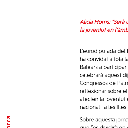
Alícia Homs: “Serà 
la joventut en l’àmbi
L’eurodiputada del
ha convidat a tota la
Balears a participa
celebrarà aquest di
Congressos de Palma
reflexionar sobre 
afecten la joventut
nacional i a les Illes
Sobre aquesta jorn
que “es dividirà en 