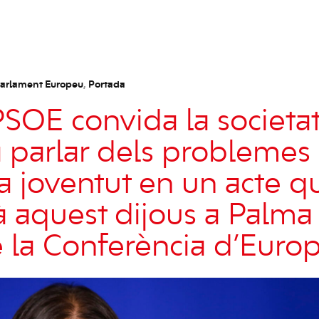
arlament Europeu
,
Portada
PSOE convida la societa
a parlar dels problemes
la joventut en un acte q
à aquest dijous a Palm
 la Conferència d’Euro