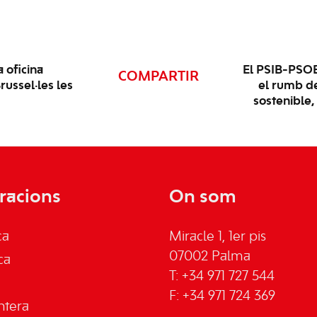
 oficina
El PSIB-PSOE 
COMPARTIR
russel·les les
el rumb de
sostenible,
racions
On som
ca
Miracle 1, 1er pis
07002 Palma
ca
T: +34 971 727 544
F: +34 971 724 369
ntera