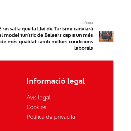
PRÒXIM
ressalta que la Llei de Turisme canviarà
l model turístic de Balears cap a un més
 de més qualitat i amb millors condicions
laborals
Informació legal
Avis legal
Cookies
Política de privacitat