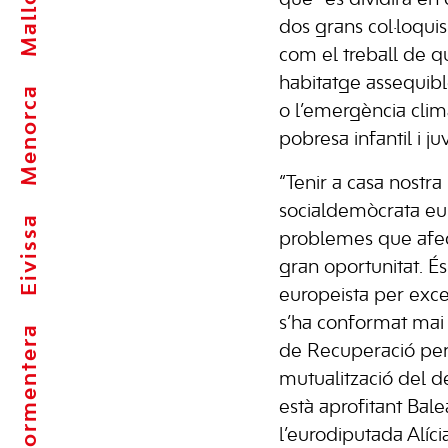
Mallorca
dos grans col·loqui
com el treball de qu
habitatge assequible
Menorca
o l’emergència climà
pobresa infantil i juv
“Tenir a casa nostra 
socialdemòcrata eu
Eivissa
problemes que afec
gran oportunitat. És 
europeista per exce
s’ha conformat mai 
Formentera
de Recuperació per
mutualització del de
està aprofitant Balea
l’eurodiputada Alíc