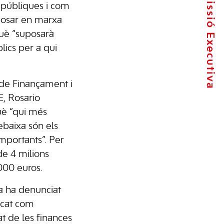
La Comissió Executiva
 públiques i com
posar en marxa
què “suposarà
lics per a qui
a de Finançament i
E, Rosario
què “qui més
ebaixa són els
importants”. Per
e 4 milions
.000 euros.
ta ha denunciat
icat com
at de les finances