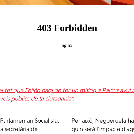
l fet que Feijóo hagi de fer un míting a Palma avui 
veis públics de la ciutadania”.
Parlamentari Socialista,
Per això, Negueruela ha i
a secretària de
quin serà l’impacte d’aq