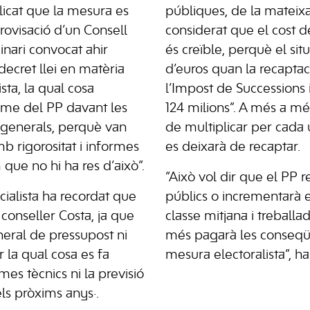
icat que la mesura es
públiques, de la mateix
rovisació d’un Consell
considerat que el cost 
nari convocat ahir
és creïble, perquè el sit
ecret llei en matèria
d’euros quan la recapta
sta, la qual cosa
l’Impost de Successions
sme del PP davant les
124 milions”. A més a mé
 generals, perquè van
de multiplicar per cada
b rigorositat i informes
es deixarà de recaptar.
 que no hi ha res d’això”.
“Això vol dir que el PP r
ocialista ha recordat que
públics o incrementarà e
l conseller Costa, ja que
classe mitjana i treballa
neral de pressupost ni
més pagarà les conseqü
 la qual cosa es fa
mesura electoralista”, h
mes tècnics ni la previsió
ls pròxims anys·.