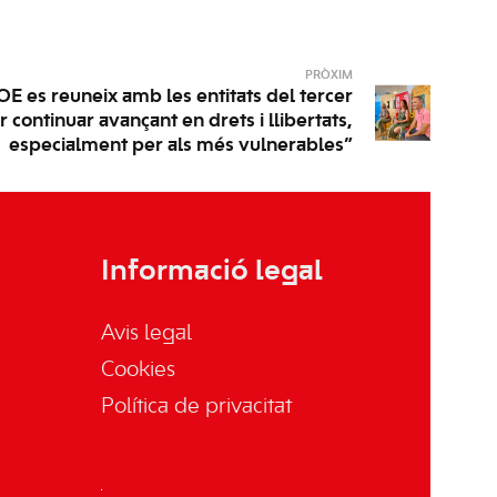
PRÒXIM
E es reuneix amb les entitats del tercer
r continuar avançant en drets i llibertats,
especialment per als més vulnerables”
Informació legal
Avis legal
Cookies
Política de privacitat