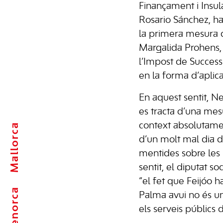
Finançament i Insul
Rosario Sánchez, h
la primera mesura 
Margalida Prohens,
l’Impost de Success
en la forma d’aplica
En aquest sentit, N
es tracta d’una mes
Mallorca
context absolutamen
d’un molt mal dia d
mentides sobre les 
sentit, el diputat so
“el fet que Feijóo h
Menorca
Palma avui no és un
els serveis públics d