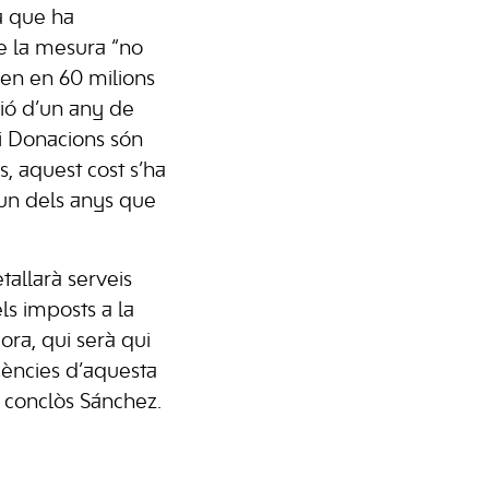
a que ha
de la mesura “no
uen en 60 milions
ció d’un any de
 i Donacions són
s, aquest cost s’ha
 un dels anys que
etallarà serveis
ls imposts a la
dora, qui serà qui
ències d’aquesta
a conclòs Sánchez.