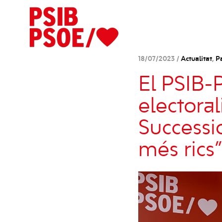
18/07/2023 /
Actualitat
,
Pa
El PSIB-
electoral
Successio
més rics”