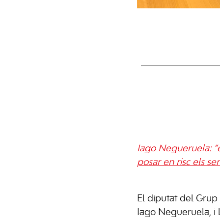
Iago Negueruela: “e
posar en risc els ser
El diputat del Grup 
Iago Negueruela, i l