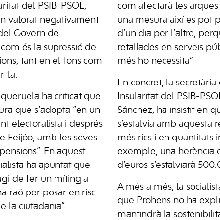
aritat del PSIB-PSOE,
com afectarà les arques
an valorat negativament
una mesura així es pot 
del Govern de
d’un dia per l’altre, per
 com és la supressió de
retallades en serveis púb
ions, tant en el fons com
més ho necessita”.
r-la.
En concret, la secretàri
egueruela ha criticat que
Insularitat del PSIB-PSO
ura que s’adopta “en un
Sánchez, ha insistit en 
t electoralista i després
s’estalvia amb aquesta r
e Feijóo, amb les seves
més rics i en quantitats 
pensions”. En aquest
exemple, una herència d
cialista ha apuntat que
d’euros s’estalviarà 500
agi de fer un míting a
A més a més, la socialis
a raó per posar en risc
que Prohens no ha expl
e la ciutadania”.
mantindrà la sostenibilit