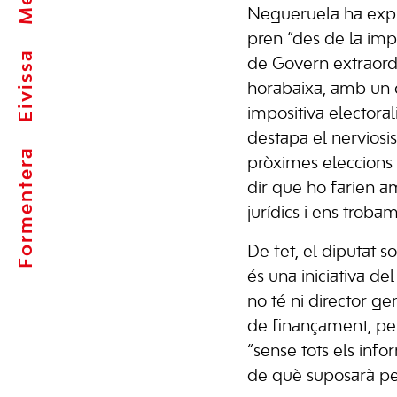
Negueruela ha expl
pren “des de la imp
Eivissa
de Govern extraordi
horabaixa, amb un d
impositiva electorali
destapa el nerviosi
Formentera
pròximes eleccions
dir que ho farien am
jurídics i ens trobam
De fet, el diputat s
és una iniciativa de
no té ni director ge
de finançament, per
“sense tots els infor
de què suposarà pe