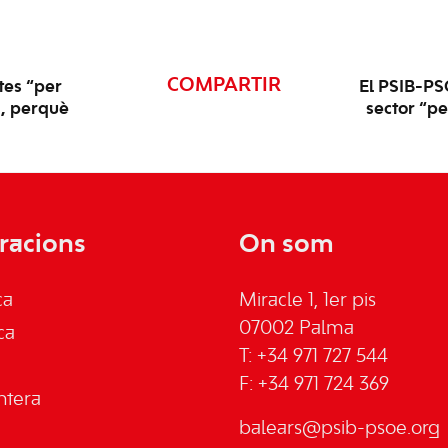
COMPARTIR
tes “per
El PSIB-PSO
C, perquè
sector “pe
racions
On som
ca
Miracle 1, 1er pis
07002 Palma
ca
T: +34 971 727 544
F: +34 971 724 369
ntera
balears@psib-psoe.org