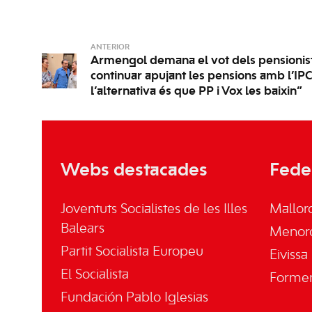
ANTERIOR
Armengol demana el vot dels pensionis
continuar apujant les pensions amb l’IP
l’alternativa és que PP i Vox les baixin”
Webs destacades
Fede
Joventuts Socialistes de les Illes
Mallor
Balears
Menor
Partit Socialista Europeu
Eivissa
El Socialista
Forme
Fundación Pablo Iglesias