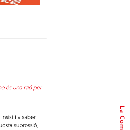
no és una raó per
nsistit a saber
uesta supressió,