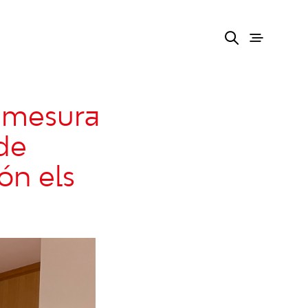
a mesura
 de
ón els