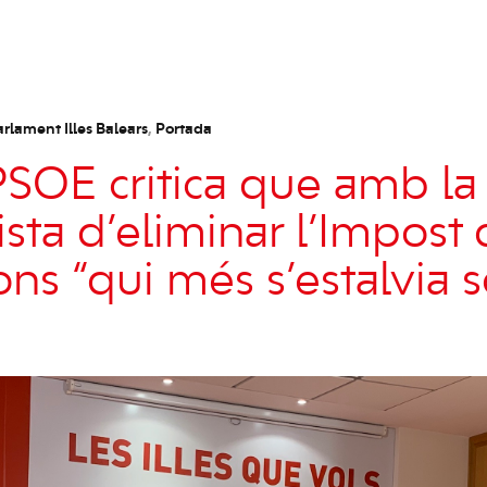
rlament Illes Balears
,
Portada
PSOE critica que amb l
ista d’eliminar l’Impost
ns “qui més s’estalvia s