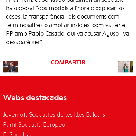
Finalment, el portaveu parlamentari socialista
ha exposat “dos models a l’hora d’explicar les
coses: la transparència i els documents com
feim nosaltres o amollar insídies, com va fer el
PP amb Pablo Casado, qui va acusar Ayuso i va
desaparèixer”.
COMPARTIR
Webs destacades
Joventuts Socialistes de les Illes Balears
Partit Socialista Europeu
El Socialista