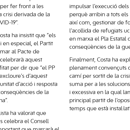
er fer front a les
impulsar l’execució del
 crisi derivada de la
perquè arribin a tots el
ID-19”.
així com, gestionar de 
l’acollida de refugiats u
sta ha insistit que “els
en marxa el Pla Estatal 
i en especial, el Partit
conseqüències de la gue
umar al Pacte de
 celebrarà aquest
Finalment, Costa ha exp
fitat per dir que “el PP
plenament convençuts q
excloure’s d’aquest
camí per sortit de la crisi
unitat d’acció i resposta
suma per a les solucions, i
conseqüències de la
i excessiva en la qual 
na”.
principal partit de l’opos
temps que està instal·lat”
lista ha valorat que
 celebra el Consell
mportant que marcarà el