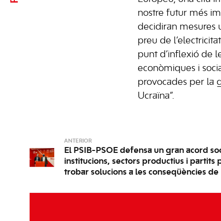
nostre futur més im
decidiran mesures u
preu de l’electricit
punt d’inflexió de 
econòmiques i socia
provocades per la g
Ucraïna”.
ANTERIOR
El PSIB-PSOE defensa un gran acord soc
institucions, sectors productius i partits 
trobar solucions a les conseqüències de 