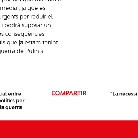
mediat, ja que es
rgents per reduir el
at i podrà suposar un
les conseqüències
ls que ja estam tenint
uerra de Putin a
COMPARTIR
ial entre
"La necessi
polítics per
la guerra