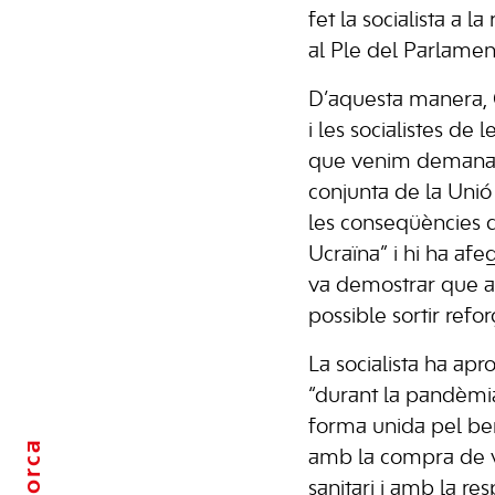
fet la socialista a 
al Ple del Parlamen
D’aquesta manera, C
i les socialistes de 
que venim demanan
conjunta de la Unió
les conseqüències d
Ucraïna” i hi ha af
va demostrar que a
possible sortir reforç
La socialista ha apr
“durant la pandèmia
forma unida pel ben
Mallorca
amb la compra de v
sanitari i amb la r