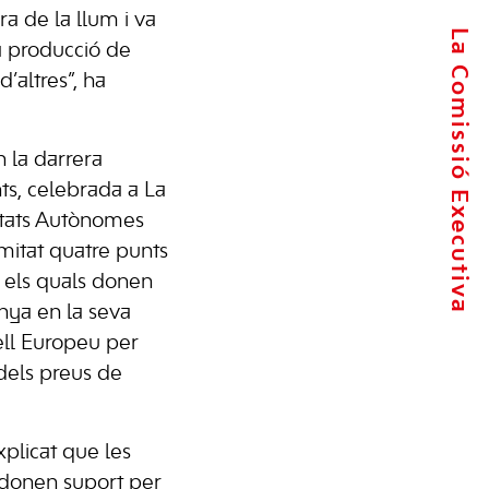
ra de la llum i va
La Comissió Executiva
a producció de
d’altres”, ha
 la darrera
ts, celebrada a La
itats Autònomes
mitat quatre punts
 els quals donen
nya en la seva
ll Europeu per
dels preus de
xplicat que les
donen suport per