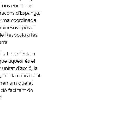
s fons europeus
s racons d’Espanya;
forma coordinada
craïnesos i posar
de Resposta a les
rra.
licat que “estam
ue aquest és el
: unitat d’acció, la
 no la crítica fàcil
lamentam que el
ició faci tant de
.