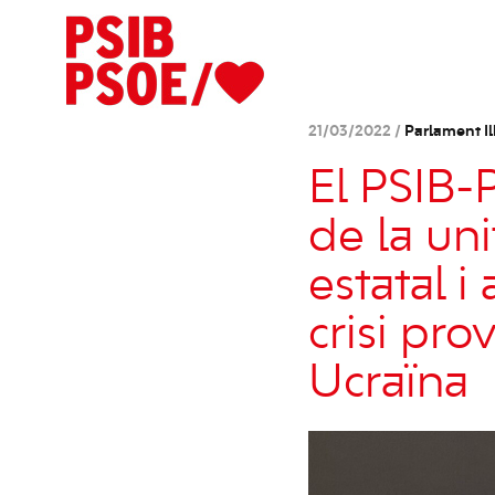
21/03/2022 /
Parlament Il
El PSIB
de la uni
estatal 
crisi pro
Ucraïna