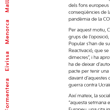
dels fons europeus p
conseqüències de la
pandèmia de la COV
Menorca
Per aquest motiu, Co
grups de l’oposició, 
Popular s’han de s
Reactivació, que se
Eivissa
dimecres”, i ha apro
ha de deixar d’auto
pacte per tenir una 
davant d’aquestes 
Formentera
guerra contra Ucraï
Així mateix, la socia
“aquesta setmana es
Europeu, una cita i