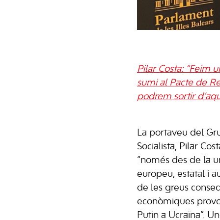
Pilar Costa: “Feim u
sumi al Pacte de Rea
podrem sortir d’aque
La portaveu del Gr
Socialista, Pilar Co
“només des de la un
europeu, estatal i 
de les greus conseq
econòmiques provoc
Putin a Ucraïna”. U