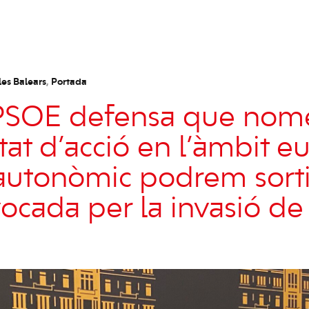
les Balears
,
Portada
-PSOE defensa que nom
tat d’acció en l’àmbit e
i autonòmic podrem sorti
vocada per la invasió de