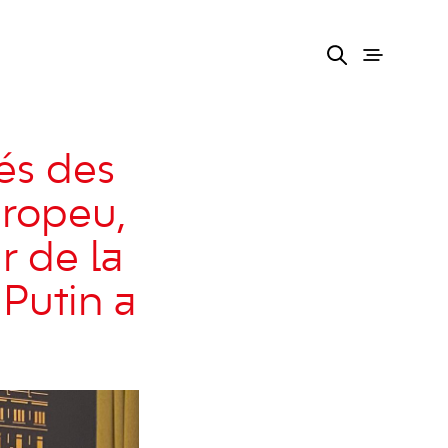
és des
uropeu,
r de la
 Putin a