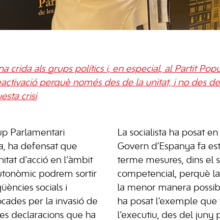
na crida als grups polítics i, en especial, al Partit Po
ctivació perquè només des de la unitat, i no des de la
sta crisi
up Parlamentari
La socialista ha posat en
sta, ha defensat que
Govern d’Espanya fa es
itat d’acció en l’àmbit
terme mesures, dins el 
autonòmic podrem sortir
competencial, perquè la
üències socials i
la menor manera possible
ades per la invasió de
ha posat l’exemple que
nes declaracions que ha
l’executiu, des del juny 