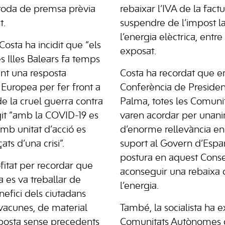
la roda de premsa prèvia
rebaixar l’IVA de la factu
t.
suspendre de l’impost l
l’energia elèctrica, entre 
osta ha incidit que “els
exposat.
les Illes Balears fa temps
t una resposta
Costa ha recordat que en
 Europea per fer front a
Conferència de Presiden
e la cruel guerra contra
Palma, totes les Comun
egit “amb la COVID-19 es
varen acordar per unani
mb unitat d’acció es
d’enorme rellevància en
ats d’una crisi”.
suport al Govern d’Espa
postura en aquest Conse
ofitat per recordar que
aconseguir una rebaixa 
 es va treballar de
l’energia.
efici dels ciutadans
acunes, de material
També, la socialista ha e
esposta sense precedents
Comunitats Autònomes 