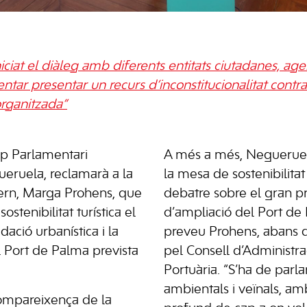
niciat el diàleg amb diferents entitats ciutadanes, agen
entar presentar un recurs d’inconstitucionalitat contra 
organitzada”
up Parlamentari
A més a més, Negueruel
ueruela, reclamarà a la
la mesa de sostenibilita
ern, Marga Prohens, que
debatre sobre el gran p
stenibilitat turística el
d’ampliació del Port d
dació urbanística i la
preveu Prohens, abans 
 Port de Palma prevista
pel Consell d’Administrac
Portuària. “S’ha de parla
ambientals i veïnals, a
compareixença de la