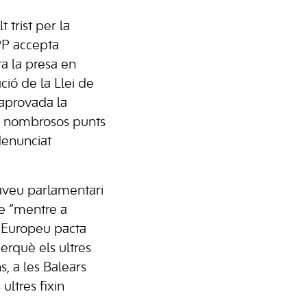
 trist per la
PP accepta
a la presa en
ció de la Llei de
aprovada la
b nombrosos punts
denunciat
taveu parlamentari
ue “mentre a
r Europeu pacta
perquè els ultres
ns, a les Balears
ultres fixin