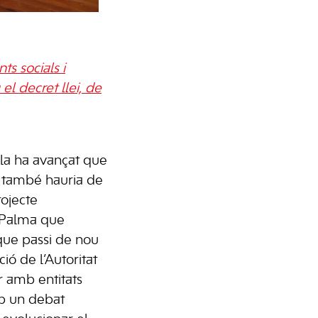
ts socials i
el decret llei, de
a ha avançat que
t també hauria de
rojecte
e Palma que
que passi de nou
ió de l’Autoritat
r amb entitats
mb un debat