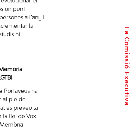
 evolucionar el
és un punt
persones a l’any i
ncrementar la
La Comissió Executiva
tudis ni
e Memòria
LGTBI
de Portaveus ha
r al ple de
al es preveu la
 la llei de Vox
e Memòria