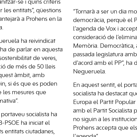
itzar-se i quins criteris
 les entitats”, qüestions
“Tornarà a ser un dia molt
ntejarà a Prohens en la
democràcia, perquè el 
a.
l’agenda de Vox i accept
consideració de l’elimina
ueruela ha reivindicat
Memòria. Democràtica, 
s’ha de parlar en aquesta
passada legislatura am
ostenibilitat de veres,
d’acord amb el PP”, ha 
ió de més de 50 lleis
Negueruela.
aquest àmbit, amb
uin, si és que es poden
En aquest sentit, el por
de les mesures que
socialista ha destacat q
ativa”.
Europa el Partit Popula
amb el Partit Socialista 
 portaveu socialista ha
no siguin a les institucio
B-PSOE ha iniciat el
Prohens accepta que els 
s entitats ciutadanes,
l’agenda”.