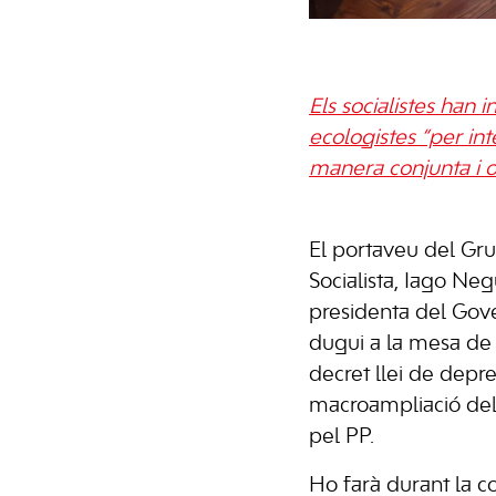
Els socialistes han i
ecologistes “per int
manera conjunta i 
El portaveu del Gr
Socialista, Iago Neg
presidenta del Gov
dugui a la mesa de so
decret llei de depre
macroampliació del
pel PP.
Ho farà durant la 