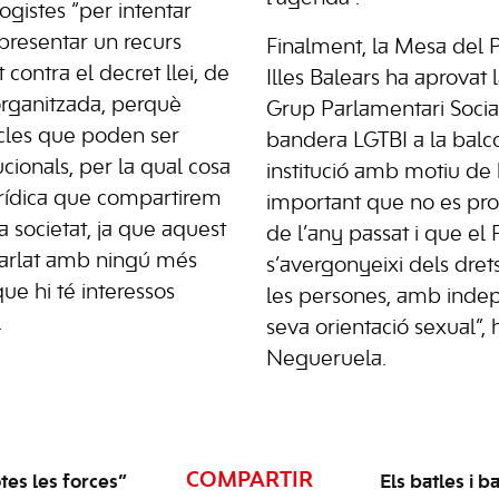
logistes “per intentar
resentar un recurs
Finalment, la Mesa del 
t contra el decret llei, de
Illes Balears ha aprovat 
organitzada, perquè
Grup Parlamentari Social
icles que poden ser
bandera LGTBI a la balc
cionals, per la qual cosa
institució amb motiu de l
urídica que compartirem
important que no es prod
a societat, ja que aquest
de l’any passat i que el
 parlat amb ningú més
s’avergonyeixi dels drets 
e hi té interessos
les persones, amb inde
.
seva orientació sexual”, 
Negueruela.
COMPARTIR
es les forces”
Els batles i 