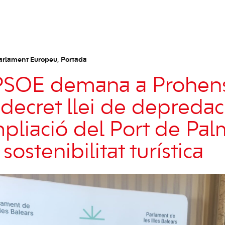
arlament Europeu
,
Portada
-PSOE demana a Prohen
decret llei de depredaci
liació del Port de Palm
ostenibilitat turística