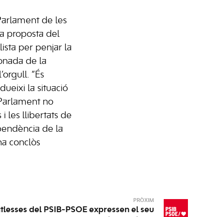
Parlament de les
la proposta del
ista per penjar la
onada de la
’orgull. “És
ueixi la situació
 Parlament no
i les llibertats de
pendència de la
ha conclòs
PRÒXIM
batlesses del PSIB-PSOE expressen el seu