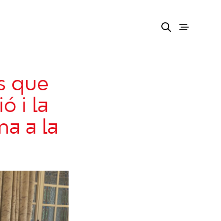
s que
ó i la
a a la