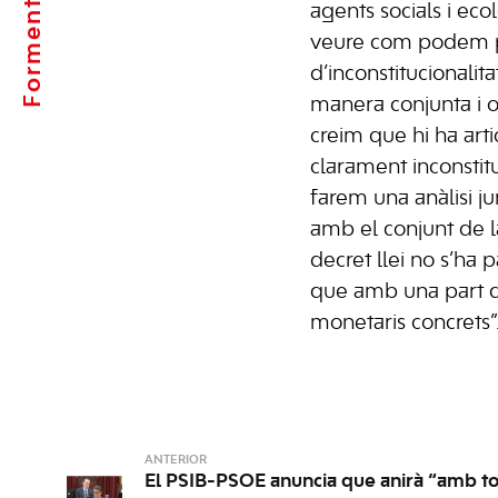
Formentera
agents socials i eco
veure com podem p
d’inconstitucionalita
manera conjunta i 
creim que hi ha art
clarament inconstitu
farem una anàlisi j
amb el conjunt de l
decret llei no s’ha
que amb una part qu
monetaris concrets”
ANTERIOR
El PSIB-PSOE anuncia que anirà “amb tot