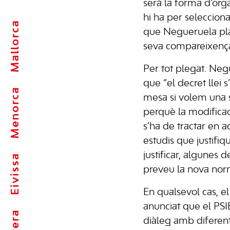
serà la forma d’organ
hi ha per seleccionar
Mallorca
que Negueruela pla
seva compareixenç
Per tot plegat. Neg
que “el decret llei 
Menorca
mesa si volem una s
perquè la modificac
s’ha de tractar en 
estudis que justifiq
justificar, algunes 
Eivissa
preveu la nova norm
En qualsevol cas, el
anunciat que el PSI
diàleg amb diferent