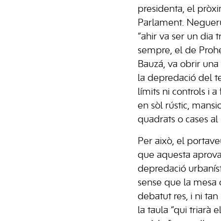
presidenta, el pròxi
Parlament. Neguer
“ahir va ser un dia 
sempre, el de Prohe
Bauzá, va obrir una 
la depredació del te
límits ni controls i 
en sòl rústic, mans
quadrats o cases al P
Per això, el portaveu
que aquesta aprovac
depredació urbaníst
sense que la mesa d
debatut res, i ni ta
la taula “qui triarà