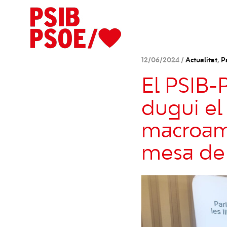
12/06/2024 /
Actualitat
,
P
El PSIB
dugui el 
macroamp
mesa de s