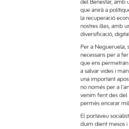
del Benestar, amb 
que anirà a polítique
la recuperació econò
nostres illes, amb
diversificació, digital
Per a Negueruela, s
necessaris per a fer
que ens permetran 
a salvar vides i man
una important apost
no només per a l’a
venim fent des del 
permès encarar millo
El portaveu sociali
duim dient mesos i