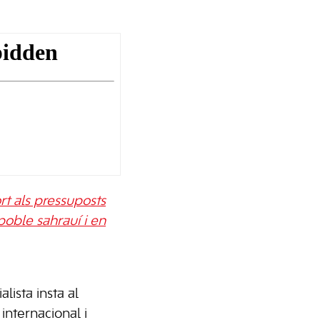
rt als pressuposts
poble sahrauí i en
alista insta al
internacional i