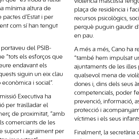
violència masclista teng
na mínima altura de
plaça de residència i facil
 pactes d’Estat i per
recursos psicològics, socia
ent com sí han tengut
perquè puguin gaudir d
en pau.
l portaveu del PSIB-
A més a més, Cano ha r
e “tots els esforços que
“també hem impulsat una 
reure endavant els
ajuntaments de les illes 
quests siguin un eix clau
qualsevol mena de violè
 econòmica i social”.
dones i, dins dels seus 
competencials, poder f
omissió Executiva ha
prevenció, informació, 
ó per traslladar el
protecció i acompanyam
merç de proximitat, “amb
víctimes i els seus infants
als comerciants de les
tre suport i agraïment per
Finalment, la secretària 