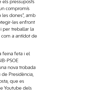
e els pressuposts
 “un compromís
mb les dones”, amb
tegir-les enfront
i per treballar la
s com a antídot de
 feina feta i el
PSIB-PSOE
una nova trobada
a de Presidència,
Costa, que es
de Youtube dels