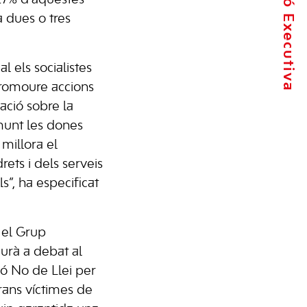
La Comissió Executiva
 dues o tres
l els socialistes
omoure accions
zació sobre la
munt les dones
millora el
ets i dels serveis
s”, ha especificat
 el Grup
durà a debat al
ó No de Llei per
grans víctimes de