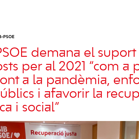
B-PSOE
PSOE demana el suport 
sts per al 2021 “com a 
ront a la pandèmia, enfor
úblics i afavorir la recu
a i social”