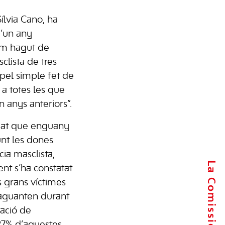
Sílvia Cano, ha
’un any
em hagut de
clista de tres
 pel simple fet de
 a totes les que
n anys anteriors”.
ciat que enguany
nt les dones
cia masclista,
nt s’ha constatat
 grans víctimes
 aguanten durant
ació de
27% d’aquestes