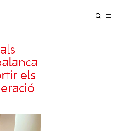
als
palanca
tir els
peració