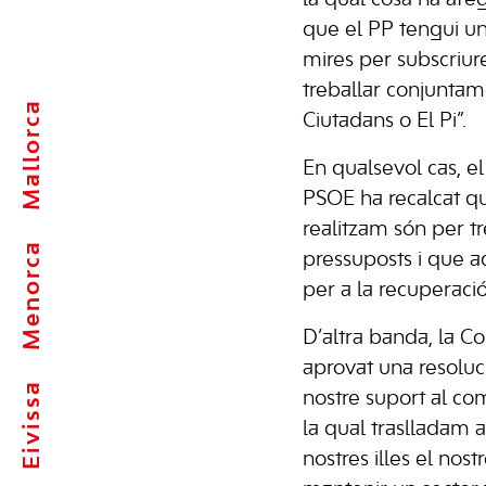
que el PP tengui u
mires per subscriure
treballar conjuntam
Mallorca
Ciutadans o El Pi”.
En qualsevol cas, e
PSOE ha recalcat qu
realitzam són per t
Menorca
pressuposts i que a
per a la recuperació
D’altra banda, la C
aprovat una resoluci
Eivissa
nostre suport al co
la qual traslladam 
nostres illes el nos