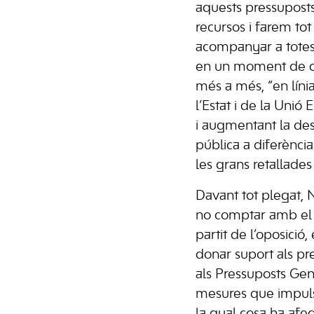
aquests pressupost
recursos i farem tot
acompanyar a totes
en un moment de difi
més a més, “en líni
l’Estat i de la Unió
i augmentant la desp
pública a diferènci
les grans retallades 
Davant tot plegat,
no comptar amb el s
partit de l’oposició,
donar suport als pr
als Pressuposts Gene
mesures que impuls
la qual cosa ha afeg