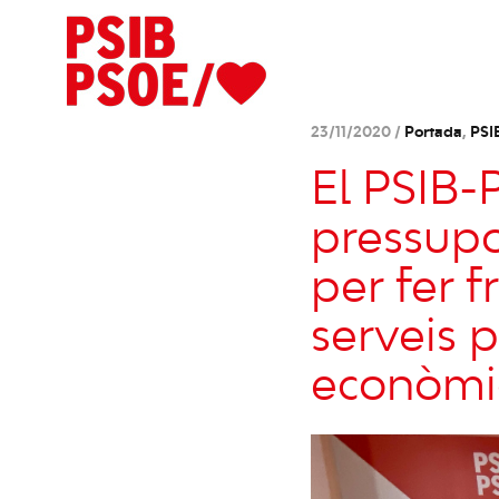
23/11/2020 /
Portada
,
PSI
El PSIB-
pressupo
per fer f
serveis p
econòmic