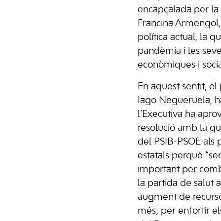
encapçalada per la 
Francina Armengol, p
política actual, la 
pandèmia i les sev
econòmiques i socia
En aquest sentit, el
Iago Negueruela, h
l’Executiva ha apro
resolució amb la qu
del PSIB-PSOE als 
estatals perquè “se
important per com
la partida de salut 
augment de recursos
més; per enfortir els