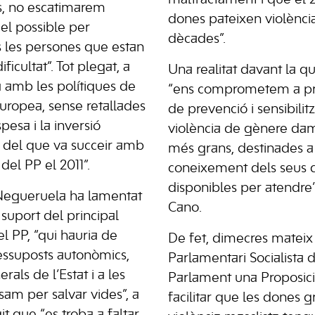
s, no escatimarem
dones pateixen violència
 el possible per
dècades”.
 les persones que estan
cultat”. Tot plegat, a
Una realitat davant la qua
a amb les polítiques de
“ens comprometem a pr
 Europea, sense retallades
de prevenció i sensibilit
esa i la inversió
violència de gènere da
a del que va succeir amb
més grans, destinades a 
del PP el 2011”.
coneixement dels seus dr
disponibles per atendre’l
 Negueruela ha lamentat
Cano.
uport del principal
 el PP, “qui hauria de
De fet, dimecres mateix
essuposts autonòmics,
Parlamentari Socialista 
rals de l’Estat i a les
Parlament una Proposici
am per salvar vides”, a
facilitar que les dones 
it que “es troba a faltar