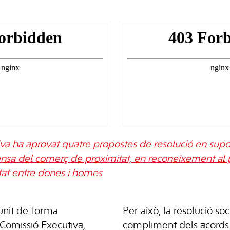
va ha aprovat quatre propostes de resolució en supo
ensa del comerç de proximitat, en reconeixement al 
tat entre dones i homes
unit de forma
Per això, la resolució soci
 Comissió Executiva,
compliment dels acords 