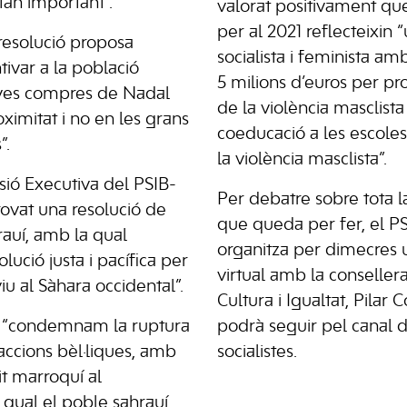
tan important”.
valorat positivament qu
per al 2021 reflecteixin
 resolució proposa
socialista i feminista a
ntivar a la població
5 milions d’euros per pro
eves compres de Nadal
de la violència masclista 
ximitat i no en les grans
coeducació a les escole
”.
la violència masclista”.
sió Executiva del PSIB-
Per debatre sobre tota la
vat una resolució de
que queda per fer, el 
rauí, amb la qual
organitza per dimecres 
ució justa i pacífica per
virtual amb la conseller
viu al Sàhara occidental”.
Cultura i Igualtat, Pilar 
 “condemnam la ruptura
podrà seguir pel canal 
s accions bèl·liques, amb
socialistes.
it marroquí al
qual el poble sahrauí