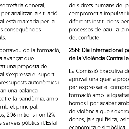
secretària general,
dels drets humans del po
er analitzar la situació
compromet a impulsar ini
qual està marcada per la
diferents institucions pe
es conseqüències
processos de pau i a la r
ls.
del conflicte.
 portaveu de la formació,
25N: Dia Internacional pe
a avançat que
de la Violència Contra l
vat una proposta de
La Comissió Executiva 
al s’expressa el suport
aprovat una quarta propo
pressuposts autonòmics i
per expressar el compro
ran una palanca
formació amb la igualtat
batre la pandèmia, amb
homes i per acabar amb 
amb el principal
de violència que s’exerc
, 206 milions i un 12%
dones, ja sigui física, psi
 serveis públics i l’Estat
econòmica o simbòlica.