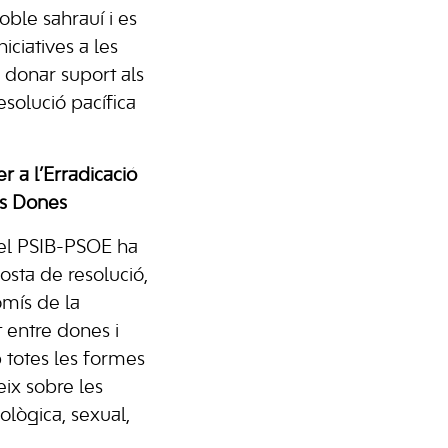
ble sahrauí i es
ciatives a les
r donar suport als
esolució pacífica
r a l’Erradicació
es Dones
del PSIB-PSOE ha
sta de resolució,
mís de la
 entre dones i
totes les formes
eix sobre les
cològica, sexual,