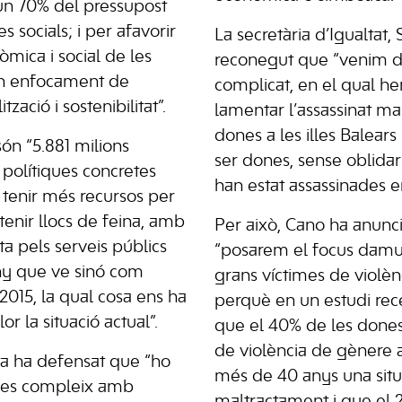
un 70% del pressupost
s socials; i per afavorir
La secretària d’Igualtat, 
mica i social de les
reconegut que “venim d
 un enfocament de
complicat, en el qual h
ització i sostenibilitat”.
lamentar l’assassinat mas
dones a les illes Balears
ón “5.881 milions
ser dones, sense oblidar
 polítiques concretes
han estat assassinades e
tenir més recursos per
tenir llocs de feina, amb
Per això, Cano ha anun
a pels serveis públics
“posarem el focus damu
ny que ve sinó com
grans víctimes de violèn
2015, la qual cosa ens ha
perquè en un estudi rece
r la situació actual”.
que el 40% de les dones
de violència de gènere
sta ha defensat que “ho
més de 40 anys una situ
 es compleix amb
maltractament i que el 