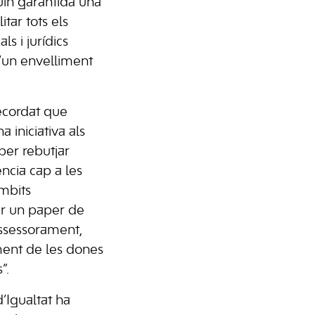
uin garantida una
itar tots els
ls i jurídics
’un envelliment
ecordat que
iniciativa als
per rebutjar
ncia cap a les
àmbits
er un paper de
assessorament,
ent de les dones
”.
d’Igualtat ha