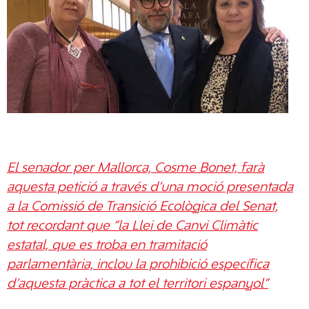
El senador per Mallorca, Cosme Bonet, farà
aquesta petició a través d’una moció presentada
a la Comissió de Transició Ecològica del Senat,
tot recordant que “la Llei de Canvi Climàtic
estatal, que es troba en tramitació
parlamentària, inclou la prohibició específica
d’aquesta pràctica a tot el territori espanyol”