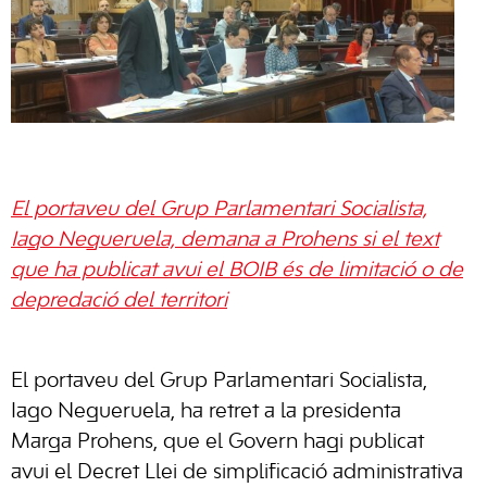
El portaveu del Grup Parlamentari Socialista,
Iago Negueruela, demana a Prohens si el text
que ha publicat avui el BOIB és de limitació o de
depredació del territori
El portaveu del Grup Parlamentari Socialista,
Iago Negueruela, ha retret a la presidenta
Marga Prohens, que el Govern hagi publicat
avui el Decret Llei de simplificació administrativa