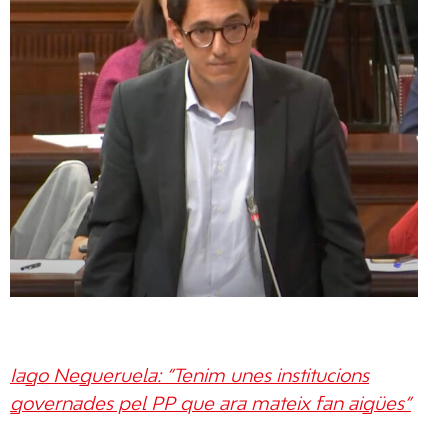
Iago Negueruela: “Tenim unes institucions
governades pel PP que ara mateix fan aigües”