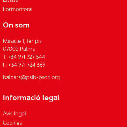
Eivissa
Formentera
On som
Miracle 1, 1er pis
07002 Palma
T: +34 971 727 544
F: +34 971 724 369
balears@psib-psoe.org
Informació legal
Avis legal
Cookies