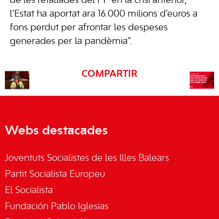
de les retallades del PP en la crisi anterior,
l’Estat ha aportat ara 16.000 milions d’euros a
fons perdut per afrontar les despeses
generades per la pandèmia”.
COMPARTIR
Webs destacades
Joventuts Socialistes de les Illes Balears
Partit Socialista Europeu
El Socialista
Fundación Pablo Iglesias