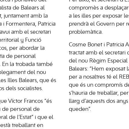
alista de Balears al
compromès a desplaçar
, juntament amb la
a les illes per exposar 
 i Formentera, Patricia
prendrà el Govern per r
 avui amb el secretari
problemàtica.
erritorial y Funció
Cosme Bonet i Patricia 
cos, per abordar la
tractat amb el secretari 
ta de personal
del nou Règim Especial d
es. En la trobada també
Balears: “Hem exposat l
splegament del nou
per a nosaltres té el R
es Illes Balears, que és
que és un compromís de
 dels socialistes.
s’hauria de treballar, pe
ue Víctor Francos “és
llarg d’aquests dos anys
ta de personal de
queden”.
al de l’Estat” i que el
stà treballant en