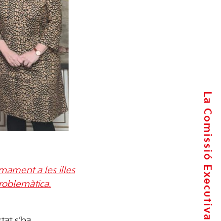
La Comissió Executiva
mament a les illes
roblemàtica.
stat s’ha