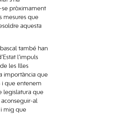
-se pròximament
les mesures que
esoldre aquesta
Abascal també han
d’Estat l’impuls
e les Illes
a importància que
EB i que entenem
 legislatura que
r aconseguir-al
 i mig que