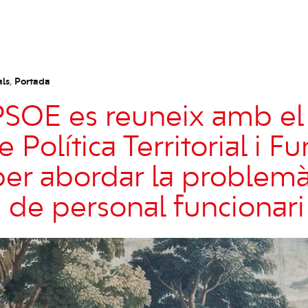
als
,
Portada
PSOE es reuneix amb el 
e Política Territorial i F
per abordar la problemà
 de personal funcionari