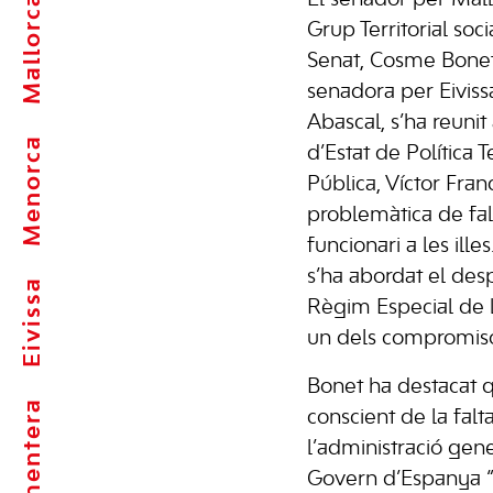
Mallorca
Grup Territorial soci
Senat, Cosme Bonet
senadora per Eivissa
Abascal, s’ha reunit
Menorca
d’Estat de Política T
Pública, Víctor Fran
problemàtica de fal
funcionari a les ill
s’ha abordat el de
Eivissa
Règim Especial de l
un dels compromisos
Bonet ha destacat q
Formentera
conscient de la fal
l’administració gener
Govern d’Espanya “e