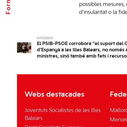
possibles mesures, 
d’insularitat o la fide
ANTERIOR
El PSIB-PSOE corrobora “el suport del
d’Espanya a les Illes Balears, no només 
ministres, sinó també amb fets i recurso
Webs destacades
Fede
Joventuts Socialistes de les Illes
Mallor
Balears
Menor