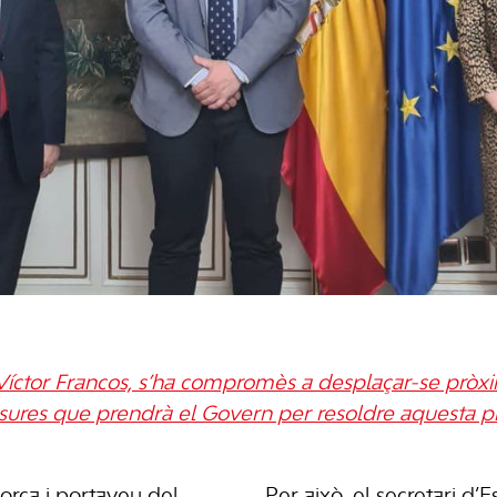
t, Víctor Francos, s’ha compromès a desplaçar-se pròxi
sures que prendrà el Govern per resoldre aquesta p
orca i portaveu del
Per això, el secretari d’E