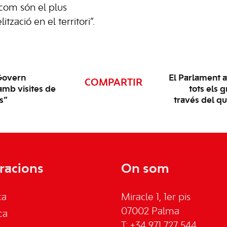
com són el plus
lització en el territori”.
 Govern
El Parlament 
COMPARTIR
amb visites de
tots els 
s”
través del qu
racions
On som
ca
Miracle 1, 1er pis
07002 Palma
ca
T: +34 971 727 544