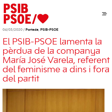
04/03/2020 /
Portada
,
PSIB-PSOE
El PSIB-PSOE lamenta la
pèrdua de la companya
María José Varela, referent
del feminisme a dins i fora
del partit