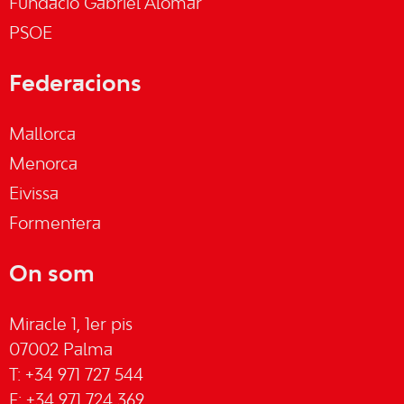
Fundació Gabriel Alomar
PSOE
Federacions
Mallorca
Menorca
Eivissa
Formentera
On som
Miracle 1, 1er pis
07002 Palma
T: +34 971 727 544
F: +34 971 724 369