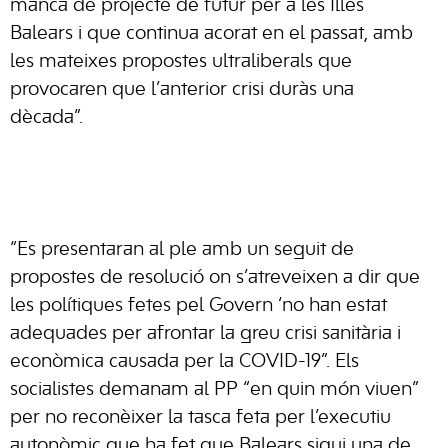
manca de projecte de futur per a les Illes
Balears i que continua acorat en el passat, amb
les mateixes propostes ultraliberals que
provocaren que l’anterior crisi duràs una
dècada”.
“Es presentaran al ple amb un seguit de
propostes de resolució on s’atreveixen a dir que
les polítiques fetes pel Govern ‘no han estat
adequades per afrontar la greu crisi sanitària i
econòmica causada per la COVID-19”. Els
socialistes demanam al PP “en quin món viuen”
per no reconèixer la tasca feta per l’executiu
autonòmic que ha fet que Balears sigui una de