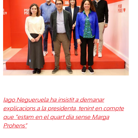
Iago Negueruela ha insistit a demanar
explicacions a la presidenta, tenint en compte
que “estam en el quart dia sense Marga
Prohens”