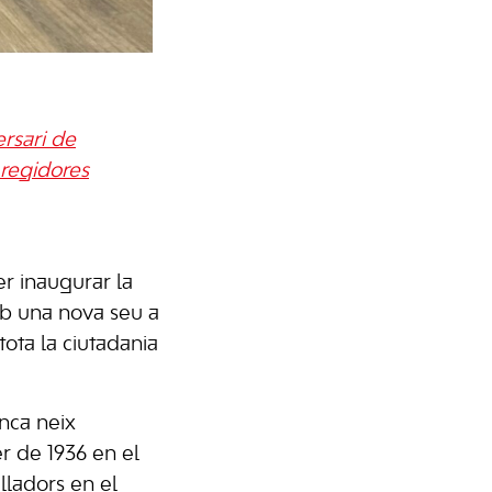
ersari de
 regidores
er inaugurar la
b una nova seu a
tota la ciutadania
Inca neix
er de 1936 en el
alladors en el