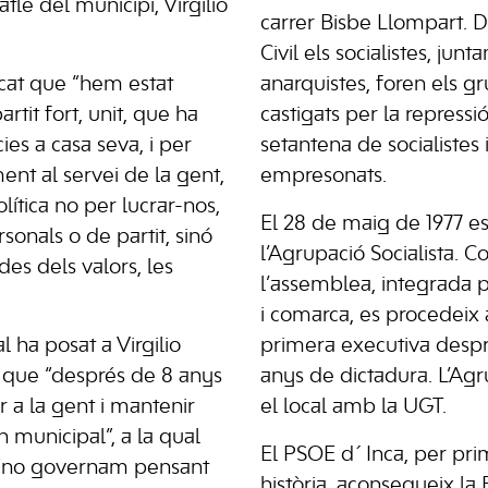
batle del municipi, Virgilio
carrer Bisbe Llompart. D
Civil els socialistes, ju
at que “hem estat
anarquistes, foren els gr
rtit fort, unit, que ha
castigats per la repressi
ies a casa seva, i per
setantena de socialistes
ent al servei de la gent,
empresonats.
ítica no per lucrar-nos,
El 28 de maig de 1977 e
rsonals o de partit, sinó
l’Agrupació Socialista. C
des dels valors, les
l’assemblea, integrada p
i comarca, es procedeix a
l ha posat a Virgilio
primera executiva desp
que “després de 8 anys
anys de dictadura. L’Ag
r a la gent i mantenir
el local amb la UGT.
rn municipal”, a la qual
El PSOE d´Inca, per pri
 “no governam pensant
història, aconsegueix la 