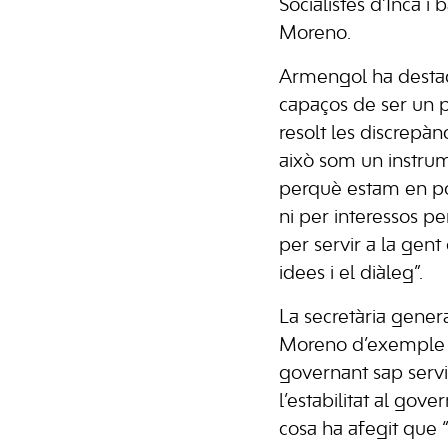
Socialistes d’Inca i 
Moreno.
Armengol ha destac
capaços de ser un pa
resolt les discrepànc
això som un instrum
perquè estam en pol
ni per interessos pe
per servir a la gent 
idees i el diàleg”.
La secretària genera
Moreno d’exemple 
governant sap servi
l’estabilitat al gove
cosa ha afegit que