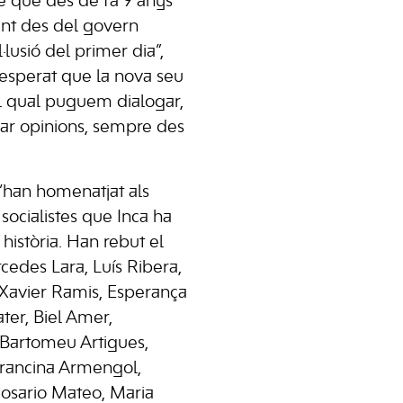
te que des de fa 9 anys
nt des del govern
·lusió del primer dia”,
 esperat que la nova seu
el qual puguem dialogar,
viar opinions, sempre des
s’han homenatjat als
 socialistes que Inca ha
 història. Han rebut el
edes Lara, Luís Ribera,
 Xavier Ramis, Esperança
ter, Biel Amer,
 Bartomeu Artigues,
rancina Armengol,
osario Mateo, Maria