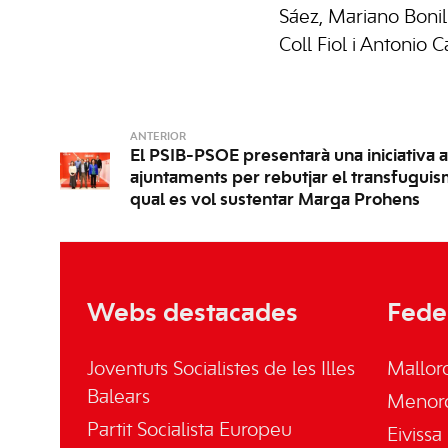
Sáez, Mariano Bonill
Coll Fiol i Antonio C
ANTERIOR
El PSIB-PSOE presentarà una iniciativa al
ajuntaments per rebutjar el transfuguis
qual es vol sustentar Marga Prohens
Webs destacades
Fede
Joventuts Socialistes de les Illes
Mallor
Balears
Menor
Partit Socialista Europeu
Eivissa