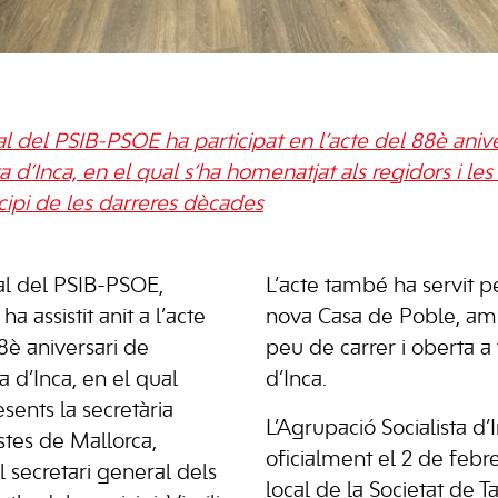
al del PSIB-PSOE ha participat en l’acte del 88è aniv
ta d’Inca, en el qual s’ha homenatjat als regidors i les
icipi de les darreres dècades
al del PSIB-PSOE,
L’acte també ha servit p
 assistit anit a l’acte
nova Casa de Poble, am
8è aniversari de
peu de carrer i oberta a 
a d’Inca, en el qual
d’Inca.
sents la secretària
L’Agrupació Socialista d’
stes de Mallorca,
oficialment el 2 de febr
el secretari general dels
local de la Societat de T