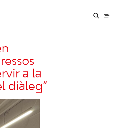
en
eressos
rvir a la
el diàleg”