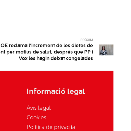
PRÒXIM
OE reclama l’increment de les dietes de
t per motius de salut, després que PP i
Vox les hagin deixat congelades
Informació legal
Avis legal
Cookies
Política de privacitat