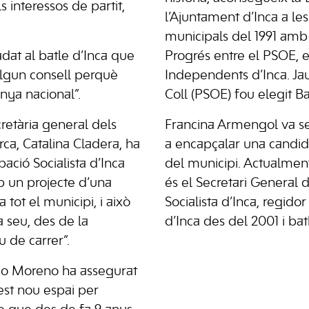
s interessos de partit,
l’Ajuntament d’Inca a les
municipals del 1991 amb
adat al batle d’Inca que
Progrés entre el PSOE, e
algun consell perquè
Independents d’Inca. 
nya nacional”.
Coll (PSOE) fou elegit Ba
cretària general dels
Francina Armengol va se
rca, Catalina Cladera, ha
a encapçalar una candida
ació Socialista d’Inca
del municipi. Actualment
b un projecte d’una
és el Secretari General 
 tot el municipi, i això
Socialista d’Inca, regido
a seu, des de la
d’Inca des del 2001 i bat
u de carrer”.
ilio Moreno ha assegurat
st nou espai per