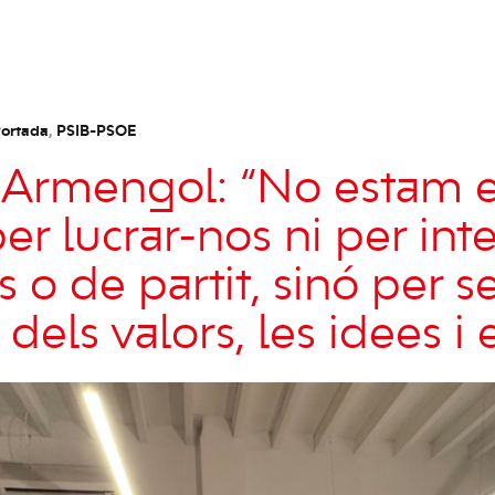
ortada
,
PSIB-PSOE
 Armengol: “No estam 
per lucrar-nos ni per int
 o de partit, sinó per se
dels valors, les idees i 