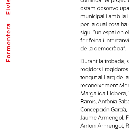
Eivissa
continuar el projec
estam desenvolupa
municipal i amb la il
per la qual cosa ha
Formentera
sigui “un espai en 
fer feina i intercan
de la democràcia”.
Durant la trobada, 
regidors i regidores
tengut al llarg de la
reconeixement Merc
Margalida Llobera,
Ramis, Antònia Saba
Concepción García,
Jaume Armengol, F
Antoni Armengol, R