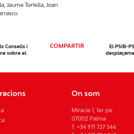
a, Jaume Tortella, Joan
arrasco.
COMPARTIR
s Consells i
El PSIB-PS
me sobre el
desplaçamen
racions
On som
ca
Miracle 1, 1er pis
07002 Palma
ca
T: +34 971 727 544