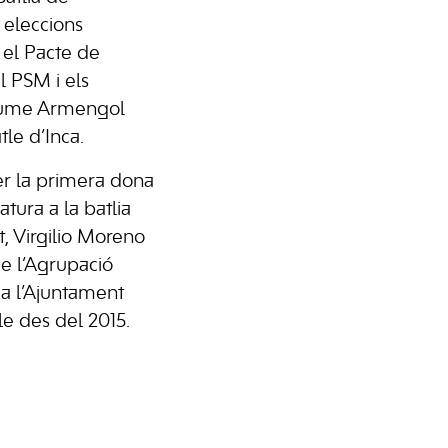
 eleccions
 el Pacte de
l PSM i els
Jaume Armengol
tle d’Inca.
r la primera dona
tura a la batlia
, Virgilio Moreno
de l’Agrupació
r a l’Ajuntament
le des del 2015.