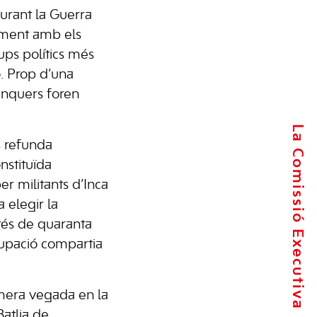
urant la Guerra
ntament amb els
ups polítics més
ó. Prop d’una
 inquers foren
La Comissió Executiva
s refunda
onstituïda
er militants d’Inca
 elegir la
rés de quaranta
rupació compartia
mera vegada en la
Batlia de