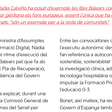
adia Calviño ha posat d’exemple les Illes Balears c
 gestiona els fons europeus, essent l’única que ha
nats: “són un exemple per a la resta de comunitats”
 ministra d’Assumptes
Entre les convocatòries q
rmació Digital, Nadia
l’executiu autonòmic de
el ritme d’execució del
fan referència a autocon
Balears pel que fa als
sostenible, sostenibilitat 
l Pla de Recuperació,
la investigació clínica, ad
iliència del Govern
tecnologia hospitalària 
impulsar la Formació Pro
l’educació 0-3.
a explicat, durant una
a Comissió General de
Bonet, així mateix, ha r
mes del Senat per
Govern d’Espanya també