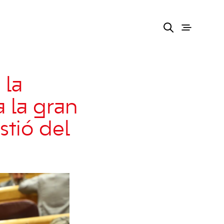
 la
 la gran
stió del