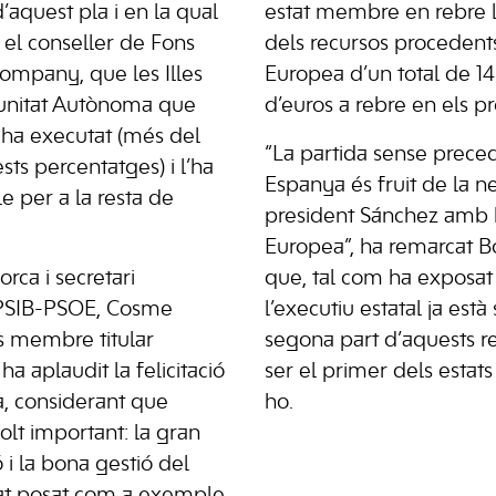
d’aquest pla i en la qual
estat membre en rebre l
 el conseller de Fons
dels recursos procedent
ompany, que les Illes
Europea d’un total de 1
unitat Autònoma que
d’euros a rebre en els p
ha executat (més del
“La partida sense prece
sts percentatges) i l’ha
Espanya és fruit de la n
e per a la resta de
president Sánchez amb 
Europea”, ha remarcat B
rca i secretari
que, tal com ha exposat 
 PSIB-PSOE, Cosme
l’executiu estatal ja està s
s membre titular
segona part d’aquests re
ha aplaudit la felicitació
ser el primer dels esta
a, considerant que
ho.
lt important: la gran
 i la bona gestió del
at posat com a exemple