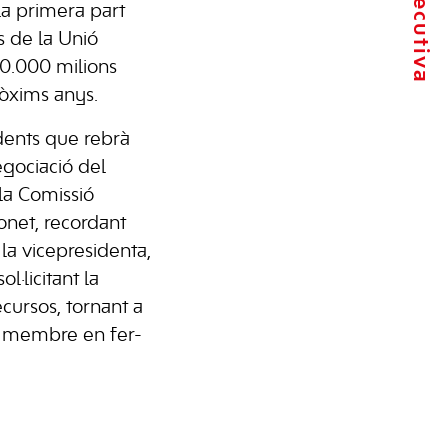
a primera part
s de la Unió
40.000 milions
ròxims anys.
dents que rebrà
egociació del
la Comissió
onet, recordant
la vicepresidenta,
ol·licitant la
cursos, tornant a
ts membre en fer-