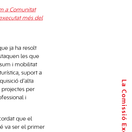
om a Comunitat
 executat més del
ue ja ha resolt
staquen les que
sum i mobilitat
turística, suport a
quisició d’alta
La Comissió Executiva
o projectes per
fessional i
ecordat que el
 va ser el primer