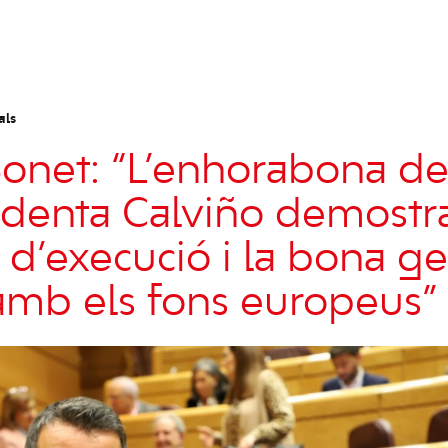
als
net: “L’enhorabona de
identa Calviño demostra
 d’execució i la bona ge
mb els fons europeus”