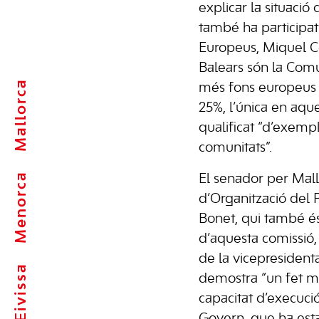
explicar la situació 
també ha participat
Europeus, Miquel C
Balears són la Com
Mallorca
més fons europeus 
25%, l’única en aque
qualificat “d’exempl
comunitats”.
Menorca
El senador per Mallo
d’Organització del
Bonet, qui també é
d’aquesta comissió, 
de la vicepresident
Eivissa
demostra “un fet mo
capacitat d’execució
Govern, que ha est