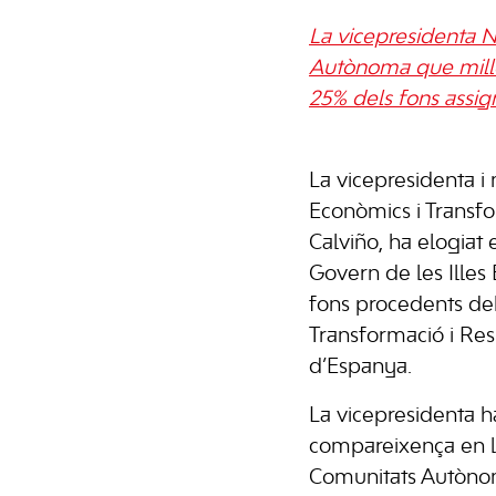
La vicepresidenta N
Autònoma que millor
25% dels fons assig
La vicepresidenta i
Econòmics i Transfo
Calviño, ha elogiat 
Govern de les Illes 
fons procedents de
Transformació i Res
d’Espanya.
La vicepresidenta h
compareixença en l
Comunitats Autòno