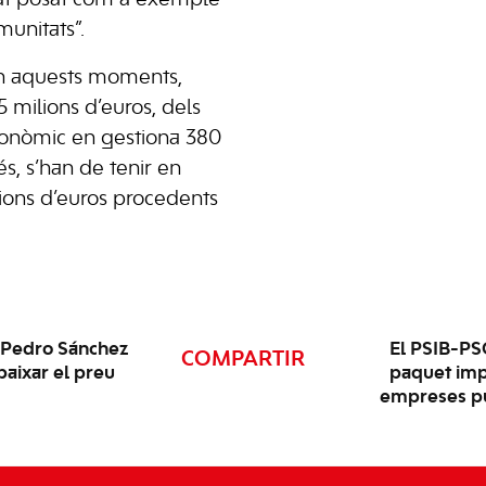
munitats”.
en aquests moments,
 milions d’euros, dels
tonòmic en gestiona 380
s, s’han de tenir en
ions d’euros procedents
 Pedro Sánchez
El PSIB-PSO
COMPARTIR
aixar el preu
paquet imp
empreses pug