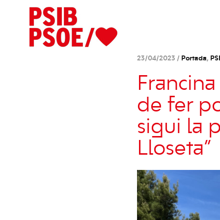
23/04/2023 /
Portada
,
PS
Francina
de fer p
sigui la
Lloseta”