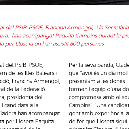
al del PSIB-PSOE, Francina Armengol, i la Secretàri
adera, han acompanyat Paquita Campins durant la pre
ta per Lloseta on han assistit 600 persones
al del PSIB-PSOE,
Per la seva banda, Clade
n de les Illes Balears i
que “avui és un dia mol
ecció, Francina Armengol,
presentam a les dones 
ral de la Federació
formen l’equip d’una do
ca, presidenta del
compromesa amb el seu
i candidata a la
Campins”. “Una candida
a Cladera han acompanyat
gent amb experiència, 
sta per Llosera Paquita
de fer que Lloseta sigui