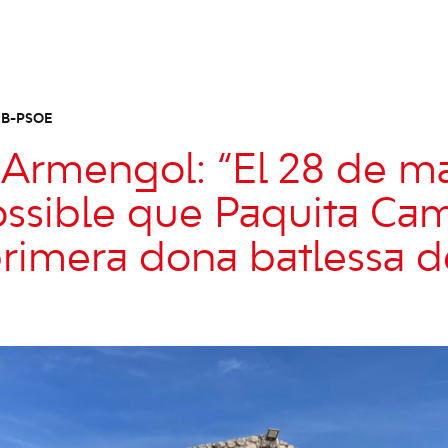
IB-PSOE
 Armengol: “El 28 de 
ossible que Paquita Ca
 primera dona batlessa d