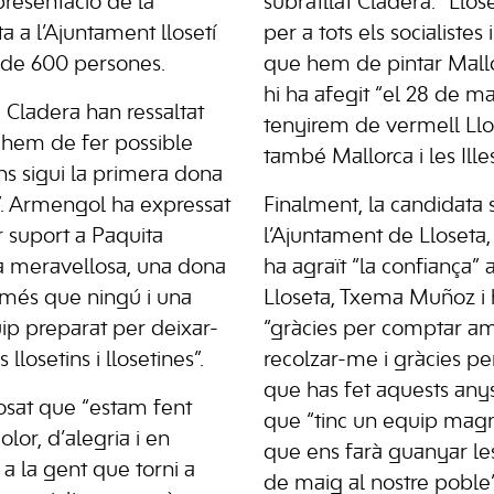
resentació de la
subratllat Cladera. “Llos
ta a l’Ajuntament llosetí
per a tots els socialistes
p de 600 persones.
que hem de pintar Mallo
hi ha afegit “el 28 de 
Cladera han ressaltat
tenyirem de vermell Llo
 hem de fer possible
també Mallorca i les Ille
s sigui la primera dona
”. Armengol ha expressat
Finalment, la candidata s
 suport a Paquita
l’Ajuntament de Lloseta
 meravellosa, una dona
ha agraït “la confiança” a
 més que ningú i una
Lloseta, Txema Muñoz i 
ip preparat per deixar-
“gràcies per comptar am
s llosetins i llosetines”.
recolzar-me i gràcies pe
que has fet aquests anys
posat que “estam fent
que “tinc un equip magn
or, d’alegria i en
que ens farà guanyar les
a la gent que torni a
de maig al nostre poble”