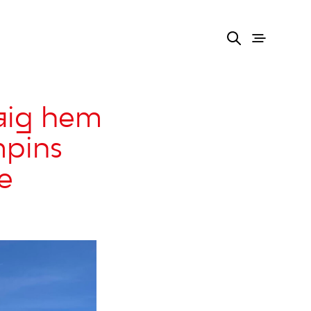
maig hem
mpins
e