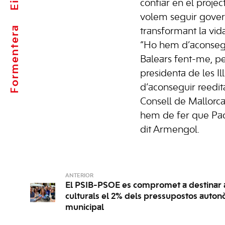
confiar en el projec
volem seguir gover
Formentera
transformant la vida
“Ho hem d’aconsegui
Balears fent-me, pe
presidenta de les I
d’aconseguir reedit
Consell de Mallorca
hem de fer que Paqu
dit Armengol.
ANTERIOR
El PSIB-PSOE es compromet a destinar a
culturals el 2% dels pressupostos autonò
municipal