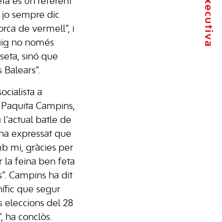
eta és un referent
 i jo sempre dic
rca de vermell”, i
maig no només
seta, sinó que
s Balears”.
ocialista a
, Paquita Campins,
 l’actual batle de
ha expressat que
b mi, gràcies per
r la feina ben feta
”. Campins ha dit
ífic que segur
 eleccions del 28
, ha conclòs.