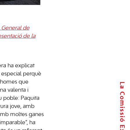
a General de
sentació de la
ra ha explicat
t especial perquè
i homes que
La Comissió Executiva
na valenta i
 poble: Paquita
tura jove, amb
amb moltes ganes
 imparable”, ha