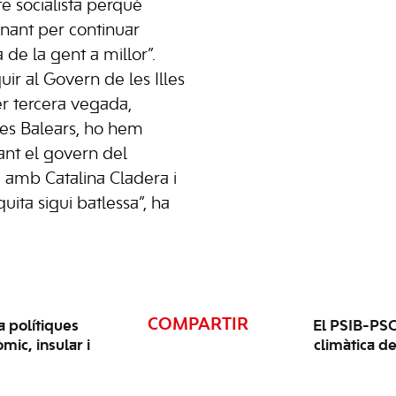
te socialista perquè
nant per continuar
 de la gent a millor”.
r al Govern de les Illes
r tercera vegada,
lles Balears, ho hem
ant el govern del
 amb Catalina Cladera i
ita sigui batlessa”, ha
COMPARTIR
 polítiques
El PSIB-PSO
mic, insular i
climàtica de