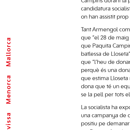
Campins durant la p
candidatura socialis
on han assistit pro
Tant Armengol com 
que “el 28 de maig
Mallorca
que Paquita Campin
batlessa de Lloseta
que “l’heu de donar
perquè és una dona
Menorca
que estima Lloseta
dona que té un equ
se la pell per tots el
La socialista ha ex
Eivissa
una campanya de col
positiu pe demanar 