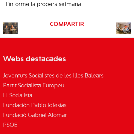
l’informe la propera setmana.
COMPARTIR
Webs destacades
Joventuts Socialistes de les Illes Balears
Partit Socialista Europeu
El Socialista
Fundación Pablo Iglesias
Fundació Gabriel Alomar
PSOE