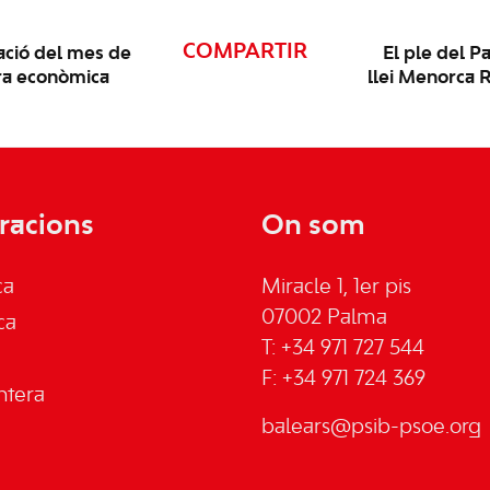
COMPARTIR
pació del mes de
El ple del P
ora econòmica
llei Menorca R
racions
On som
ca
Miracle 1, 1er pis
07002 Palma
ca
T: +34 971 727 544
F: +34 971 724 369
ntera
balears@psib-psoe.org