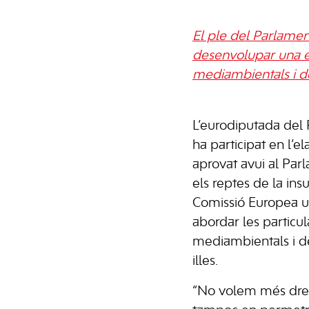
El ple del Parlamen
desenvolupar una es
mediambientals i d
L’eurodiputada del
ha participat en l’e
aprovat avui al Pa
els reptes de la insu
Comissió Europea u
abordar les particu
mediambientals i d
illes.
“No volem més dret