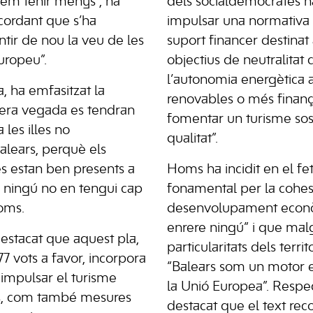
em tenir menys”, ha
dels socialdemòcrates h
cordant que s’ha
impulsar una normativa e
entir de nou la veu de les
suport financer destinat
uropeu”.
objectius de neutralitat c
l’autonomia energètica 
a, ha emfasitzat la
renovables o més finan
imera vegada es tendran
fomentar un turisme sos
les illes no
qualitat”.
alears, perquè els
les estan ben presents a
Homs ha incidit en el fe
 ningú no en tengui cap
fonamental per la cohesió
Homs.
desenvolupament econò
enrere ningú” i que malg
estacat que aquest pla,
particularitats dels territo
7 vots a favor, incorpora
“Balears som un motor 
 impulsar el turisme
la Unió Europea”. Respec
les, com també mesures
destacat que el text reco