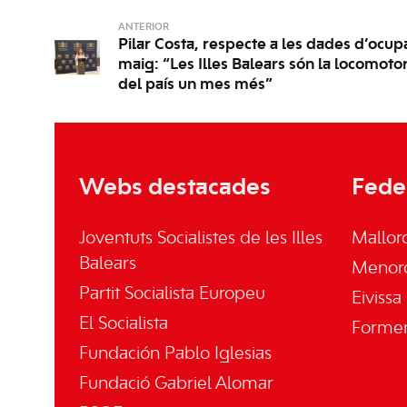
ANTERIOR
Pilar Costa, respecte a les dades d’ocu
maig: “Les Illes Balears són la locomot
del país un mes més”
Webs destacades
Fede
Joventuts Socialistes de les Illes
Mallor
Balears
Menor
Partit Socialista Europeu
Eivissa
El Socialista
Forme
Fundación Pablo Iglesias
Fundació Gabriel Alomar