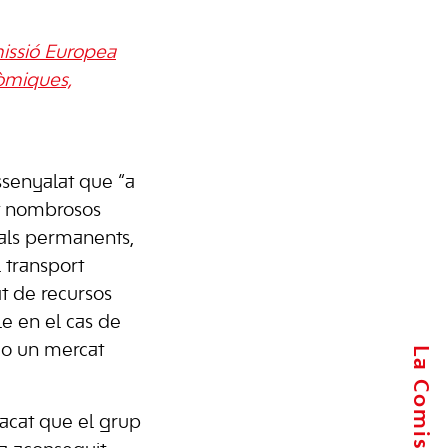
missió Europea
nòmiques,
ssenyalat que “a
nt nombrosos
als permanents,
 transport
at de recursos
ple en el cas de
, o un mercat
tacat que el grup