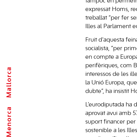
tampoc en permetr
expressat Homs, re
treballat “per fer s
Illes al Parlament e
Fruit d’aquesta fein
socialista, “per pr
en compte a Europa 
perifèriques, com B
Mallorca
interessos de les il
la Unió Europa, que
dubte”, ha insistit 
L’eurodiputada ha d
Menorca
aprovat avui amb 57
suport financer per
sostenible a les Il