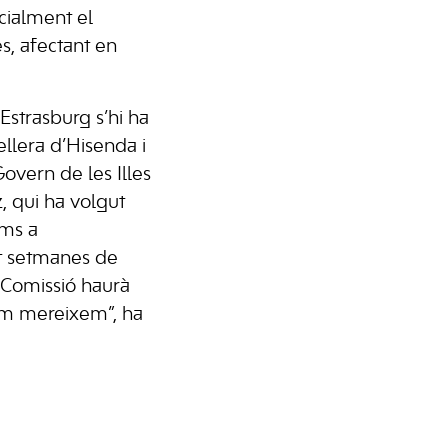
ecialment el
es, afectant en
 Estrasburg s’hi ha
ellera d’Hisenda i
Govern de les Illes
, qui ha volgut
oms a
t setmanes de
 Comissió haurà
com mereixem”, ha