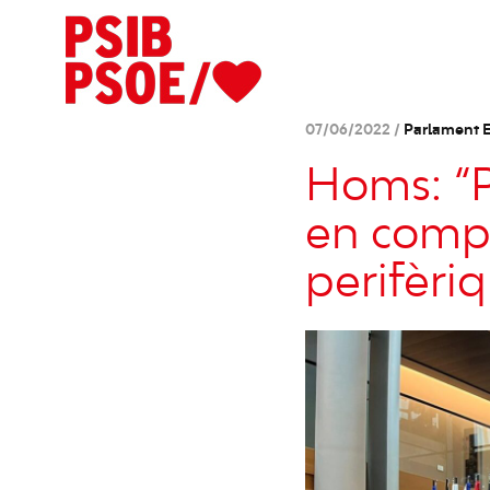
07/06/2022 /
Parlament 
Homs: “P
en compt
perifèri