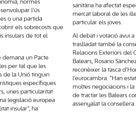
economia, normes
sanitària ha afectat esp
senvolupar l’ús
mercat laboral de les ill
es o una partida
particular els joves.
cobrir els sobrecosts que
is insulars de tot el
Al debat i votació avui a
traslladat també la cons
Relacions Exteriors del 
é demana un Pacte
Balears, Rosario Sànchez
les per tal que les
reconèixer la tasca d’H
s de la Unió tinguin
l’eurocambra. “Han esta
rístiques específiques
moltes negociacions i la
rs, unes particularitat
de tractar les Balears 
na legislació europea
assenyalat la consellera.
tat insular”, ha