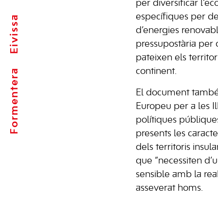
per diversificar l’
específiques per de
Eivissa
d’energies renovabl
pressupostària per 
pateixen els territor
continent.
Formentera
El document tamb
Europeu per a les Il
polítiques públique
presents les caracte
dels territoris insula
que “necessiten d’u
sensible amb la reali
asseverat homs.