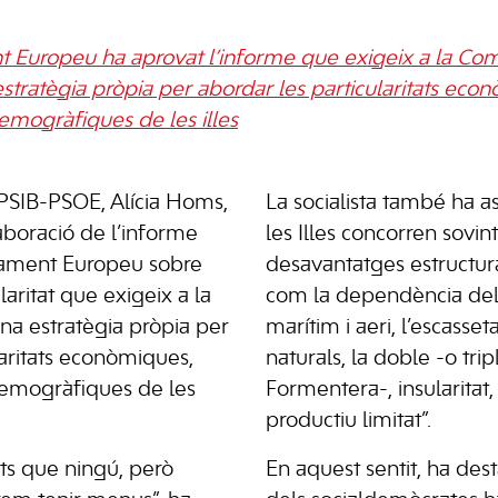
t Europeu ha aprovat l’informe que exigeix a la Co
tratègia pròpia per abordar les particularitats eco
emogràfiques de les illes
 PSIB-PSOE, Alícia Homs,
La socialista també ha a
laboració de l’informe
les Illes concorren sovi
rlament Europeu sobre
desavantatges estructur
laritat que exigeix a la
com la dependència del
na estratègia pròpia per
marítim i aeri, l’escasset
laritats econòmiques,
naturals, la doble -o tri
emogràfiques de les
Formentera-, insularitat
productiu limitat”.
s que ningú, però
En aquest sentit, ha des