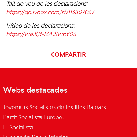
Tall de veu de les declaracions:
https://go.ivoox.com/rf/113807067
Vídeo de les declaracions:
https://we.tl/t-IZA1SwpY03
COMPARTIR
Webs destacades
Joventuts Socialistes de les Illes Balears
Partit Socialista Europeu
El Socialista