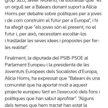
grup S&D, Javier Moreno, ha subratllat que “és
un orgull ser a Balears donant suport a Alícia
Homs per debatre sobre polítiques per a joves
i de com construïm el futur per a Europa”, i hi
ha afegit que “els joves són el present, no el
futur i, per això, necessitam escoltar-los
i traslladar les seves idees i propostes per fer-
les realitat”.
Finalment, la diputada del PSIB-PSOE al
Parlament Europeu i la presidenta de les
Joventuts Europees dels Socialistes d’Europa,
Alícia Homs, ha expressat que “Balears és una
comunitat que ha aportat molt a aquest
projecte europeu tant en l’execució dels fons i
polítiques que han sabut aprofitar”. “Alguns
dels temes que hem tractat han estat la