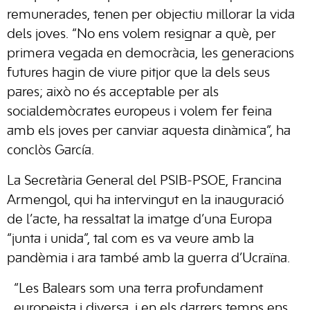
remunerades, tenen per objectiu millorar la vida
dels joves. “No ens volem resignar a què, per
primera vegada en democràcia, les generacions
futures hagin de viure pitjor que la dels seus
pares; això no és acceptable per als
socialdemòcrates europeus i volem fer feina
amb els joves per canviar aquesta dinàmica”, ha
conclòs García.
La Secretària General del PSIB-PSOE, Francina
Armengol, qui ha intervingut en la inauguració
de l’acte, ha ressaltat la imatge d’una Europa
“junta i unida”, tal com es va veure amb la
pandèmia i ara també amb la guerra d’Ucraïna.
“Les Balears som una terra profundament
europeista i diversa, i en els darrers temps ens