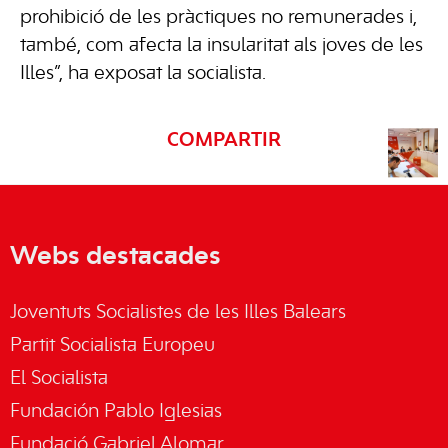
prohibició de les pràctiques no remunerades i,
també, com afecta la insularitat als joves de les
Illes”, ha exposat la socialista.
COMPARTIR
Webs destacades
Joventuts Socialistes de les Illes Balears
Partit Socialista Europeu
El Socialista
Fundación Pablo Iglesias
Fundació Gabriel Alomar