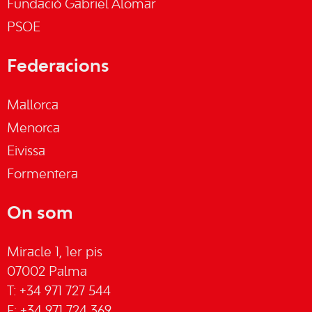
Fundació Gabriel Alomar
PSOE
Federacions
Mallorca
Menorca
Eivissa
Formentera
On som
Miracle 1, 1er pis
07002 Palma
T: +34 971 727 544
F: +34 971 724 369