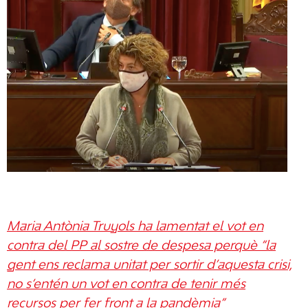
Maria Antònia Truyols ha lamentat el vot en
contra del PP al sostre de despesa perquè
“la
gent ens reclama unitat per sortir d’aquesta crisi,
no s’entén un vot en contra de tenir més
recursos per fer front a la pandèmia”